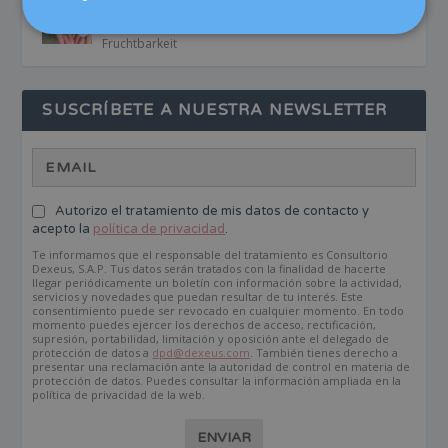
Wurde Ihnen eine Eizellspende empfohlen?
Alles, was Sie vorher wissen sollten
Fruchtbarkeit
SUSCRÍBETE A NUESTRA NEWSLETTER
Autorizo el tratamiento de mis datos de contacto y
acepto la
política de privacidad
.
Te informamos que el responsable del tratamiento es Consultorio
Dexeus, S.A.P. Tus datos serán tratados con la finalidad de hacerte
llegar periódicamente un boletín con información sobre la actividad,
servicios y novedades que puedan resultar de tu interés. Este
consentimiento puede ser revocado en cualquier momento. En todo
momento puedes ejercer los derechos de acceso, rectificación,
supresión, portabilidad, limitación y oposición ante el delegado de
protección de datos a
dpd@dexeus.com
. También tienes derecho a
presentar una reclamación ante la autoridad de control en materia de
protección de datos. Puedes consultar la información ampliada en la
política de privacidad de la web.
ENVIAR