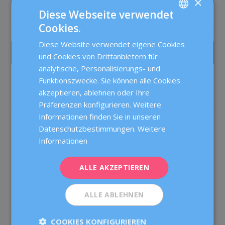
×
READ MORE
Diese Webseite verwendet
Cookies.
SPANISH
Diese Website verwendet eigene Cookies
CATALÀ
AM MEISTEN GELESEN
und Cookies von Drittanbietern für
ENGLISH
analytische, Personalisierungs- und
Die Betreuung von Patientinnen in der
Funktionszwecke. Sie können alle Cookies
FRENCH
Reproduktionsmedizin bei Dexeus Mujer
akzeptieren, ablehnen oder Ihre
Fruchtbarkeit
DEUTSCH
Präferenzen konfigurieren. Weitere
ITALIANO
Informationen finden Sie in unseren
Testosteron bei der IVF: Verbessert es
Datenschutzbestimmungen.
Weitere
tatsächlich die Chancen auf eine
ESPAÑOL
Schwangerschaft?
Informationen
Fruchtbarkeit
ALLE AKZEPTIEREN
Die Verschiebung des Kinderwunsches: 6
nützliche Tipps, wenn Sie noch warten
möchten
ALLE ABLEHNEN
Fruchtbarkeit
COOKIES KONFIGURIEREN