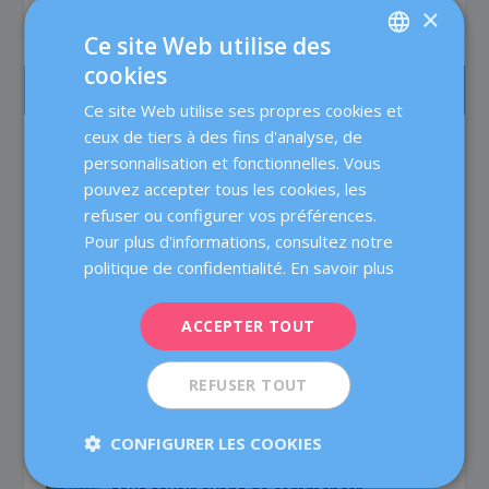
×
Ce site Web utilise des
cookies
SPANISH
LES PLUS LUS
Ce site Web utilise ses propres cookies et
CATALÀ
ceux de tiers à des fins d'analyse, de
La prise en charge des patientes en
ENGLISH
personnalisation et fonctionnelles. Vous
Médecine de la Reproduction chez Dexeus
Mujer
pouvez accepter tous les cookies, les
FRENCH
Fertilité
refuser ou configurer vos préférences.
DEUTSCH
Pour plus d'informations, consultez notre
La testostérone en FIV : améliore-t-elle
ITALIANO
politique de confidentialité.
En savoir plus
réellement les chances de grossesse ?
Fertilité
ESPAÑOL
ACCEPTER TOUT
Retarder la maternité: 6 conseils utiles si
vous décidez d’attendre
REFUSER TOUT
Fertilité
CONFIGURER LES COOKIES
Vous a-t-on recommandé un traitement
par don d’ovocytes ? Voici ce qu’il vous