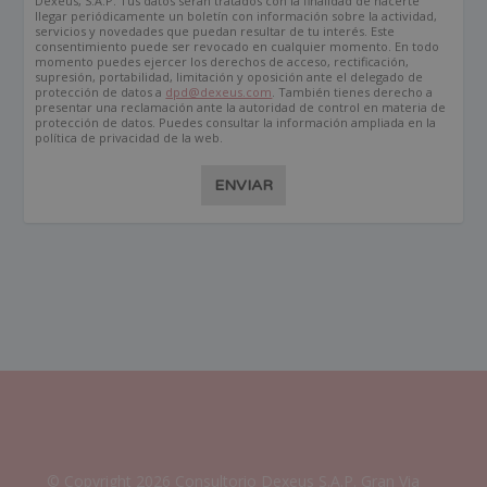
Dexeus, S.A.P. Tus datos serán tratados con la finalidad de hacerte
llegar periódicamente un boletín con información sobre la actividad,
servicios y novedades que puedan resultar de tu interés. Este
consentimiento puede ser revocado en cualquier momento. En todo
momento puedes ejercer los derechos de acceso, rectificación,
supresión, portabilidad, limitación y oposición ante el delegado de
protección de datos a
dpd@dexeus.com
. También tienes derecho a
presentar una reclamación ante la autoridad de control en materia de
protección de datos. Puedes consultar la información ampliada en la
política de privacidad de la web.
ENVIAR
© Copyright 2026 Consultorio Dexeus S.A.P. Gran Via