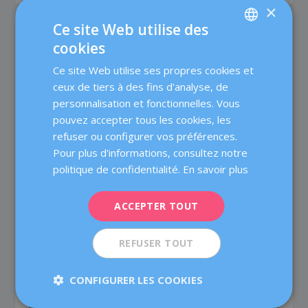
×
Ce site Web utilise des
ARTICLES SIMILAIRES
cookies
SPANISH
Ce site Web utilise ses propres cookies et
CATALÀ
ceux de tiers à des fins d'analyse, de
ENGLISH
personnalisation et fonctionnelles. Vous
pouvez accepter tous les cookies, les
FRENCH
refuser ou configurer vos préférences.
DEUTSCH
Pour plus d'informations, consultez notre
ITALIANO
politique de confidentialité.
En savoir plus
ESPAÑOL
ACCEPTER TOUT
Infertilité féminine : les six problèmes les plus
REFUSER TOUT
fréquents
12 avril 2017
CONFIGURER LES COOKIES