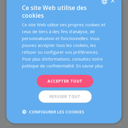
×
Ce site Web utilise des
cookies
SPANISH
Ce site Web utilise ses propres cookies et
CATALÀ
ceux de tiers à des fins d'analyse, de
ENGLISH
personnalisation et fonctionnelles. Vous
Dexeus Mujer
pouvez accepter tous les cookies, les
FRENCH
Dexeus Mujer est une clinique spécialisée qui offre aux
refuser ou configurer vos préférences.
femmes une prise en charge complète dans les
DEUTSCH
Pour plus d'informations, consultez notre
domaines de l'obstétrique, de la gynécologie et de la
ITALIANO
politique de confidentialité.
En savoir plus
médecine de la reproduction, un centre pionnier dans
son domaine, avec plus de 80 ans d’expérience. Nous
ESPAÑOL
ACCEPTER TOUT
mettons à votre disposition plus de 60 médecins et
professionels spécialisés dont l’objectif est de prendre
soin de la santé des femmes à toutes les étapes de leur
REFUSER TOUT
vie et de proposer un traitement médical de qualité
grâce à un travail en équipe et à des technologies à la
CONFIGURER LES COOKIES
pointe du progrès.