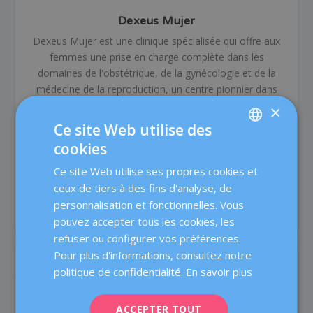
Dexeus Mujer
Dexeus Mujer est une clinique spécialisée qui offre aux
femmes une prise en charge complète dans les
domaines de l'obstétrique, de la gynécologie et de la
médecine de la reproduction, un centre pionnier dans
son domaine, avec plus de 80 ans d’expérience. Nous
×
mettons à votre disposition plus de 60 médecins et
Ce site Web utilise des
professionels spécialisés dont l’objectif est de prendre
cookies
SPANISH
soin de la santé des femmes à toutes les étapes de leur
vie et de proposer un traitement médical de qualité
Ce site Web utilise ses propres cookies et
CATALÀ
grâce à un travail en équipe et à des technologies à la
ceux de tiers à des fins d'analyse, de
ENGLISH
pointe du progrès.
personnalisation et fonctionnelles. Vous
pouvez accepter tous les cookies, les
FRENCH
refuser ou configurer vos préférences.
DEUTSCH
Pour plus d'informations, consultez notre
ARTICLES SIMILAIRES
ITALIANO
politique de confidentialité.
En savoir plus
ESPAÑOL
ACCEPTER TOUT