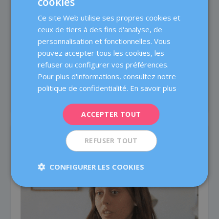
cookies
domaines de l'obstétrique, de la gynécologie et de la
SPANISH
médecine de la reproduction, un centre pionnier dans
Ce site Web utilise ses propres cookies et
CATALÀ
son domaine, avec plus de 80 ans d’expérience. Nous
ceux de tiers à des fins d'analyse, de
mettons à votre disposition plus de 60 médecins et
ENGLISH
personnalisation et fonctionnelles. Vous
professionels spécialisés dont l’objectif est de prendre
pouvez accepter tous les cookies, les
FRENCH
soin de la santé des femmes à toutes les étapes de leur
refuser ou configurer vos préférences.
vie et de proposer un traitement médical de qualité
DEUTSCH
Pour plus d'informations, consultez notre
grâce à un travail en équipe et à des technologies à la
ITALIANO
politique de confidentialité.
En savoir plus
pointe du progrès.
ESPAÑOL
ACCEPTER TOUT
ARTICLES SIMILAIRES
REFUSER TOUT
CONFIGURER LES COOKIES