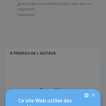
gynécologue pour vérifier pourquoi vous avez ce
saignement.
Salutations !
À PROPOS DE L'AUTEUR
Dexeus Mujer
×
Dexeus Mujer est une clinique spécialisée qui offre aux
Ce site Web utilise des
femmes une prise en charge complète dans les