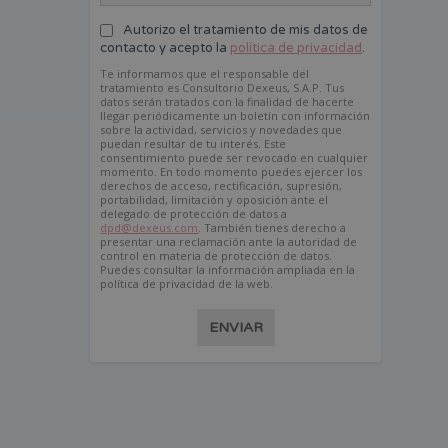
Autorizo el tratamiento de mis datos de
contacto y acepto la
política de privacidad
.
Te informamos que el responsable del
tratamiento es Consultorio Dexeus, S.A.P. Tus
datos serán tratados con la finalidad de hacerte
llegar periódicamente un boletín con información
sobre la actividad, servicios y novedades que
puedan resultar de tu interés. Este
consentimiento puede ser revocado en cualquier
momento. En todo momento puedes ejercer los
derechos de acceso, rectificación, supresión,
portabilidad, limitación y oposición ante el
delegado de protección de datos a
dpd@dexeus.com
. También tienes derecho a
presentar una reclamación ante la autoridad de
control en materia de protección de datos.
Puedes consultar la información ampliada en la
política de privacidad de la web.
ENVIAR