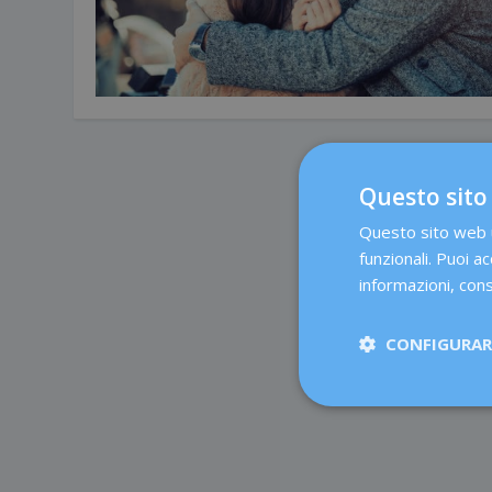
Questo sito
Questo sito web ut
funzionali. Puoi ac
informazioni, cons
CONFIGURARE