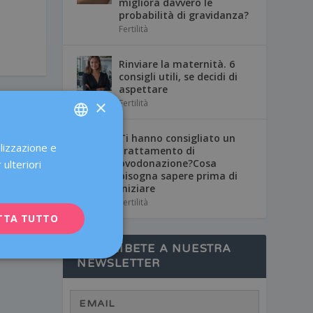
migliora davvero le
probabilità di gravidanza?
Fertilità
Rinviare la maternità. 6
consigli utili, se decidi di
aspettare
×
Fertilità
Ti hanno consigliato un
alizzazione e
SPANISH
trattamento di
ovodonazione?Cosa
 ulteriori
CATALÀ
bisogna sapere prima di
iniziare
ENGLISH
Fertilità
TTA TUTTO
FRENCH
DEUTSCH
SUSCRÍBETE A NUESTRA
NEWSLETTER
ITALIANO
ESPAÑOL