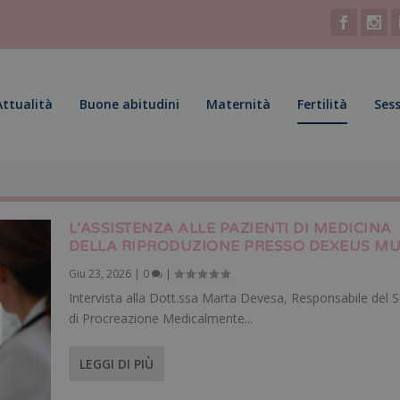
Attualità
Buone abitudini
Maternità
Fertilità
Sess
L’ASSISTENZA ALLE PAZIENTI DI MEDICINA
DELLA RIPRODUZIONE PRESSO DEXEUS MU
Giu 23, 2026
|
0
|
Intervista alla Dott.ssa Marta Devesa, Responsabile del S
di Procreazione Medicalmente...
LEGGI DI PIÙ