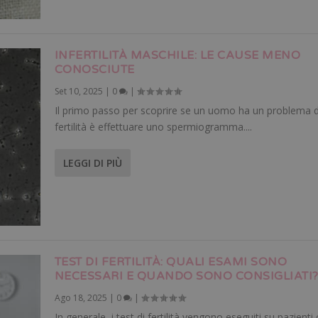
INFERTILITÀ MASCHILE: LE CAUSE MENO
CONOSCIUTE
Set 10, 2025
|
0
|
Il primo passo per scoprire se un uomo ha un problema d
fertilità è effettuare uno spermiogramma....
LEGGI DI PIÙ
TEST DI FERTILITÀ: QUALI ESAMI SONO
NECESSARI E QUANDO SONO CONSIGLIATI
Ago 18, 2025
|
0
|
In generale, i test di fertilità vengono eseguiti su pazienti