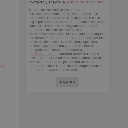
contacto y acepto la
política de privacidad
.
Te informamos que el responsable del
tratamiento es Consultorio Dexeus, S.A.P. Tus
datos serán tratados con la finalidad de hacerte
llegar periódicamente un boletín con información
sobre la actividad, servicios y novedades que
puedan resultar de tu interés. Este
consentimiento puede ser revocado en cualquier
momento. En todo momento puedes ejercer los
derechos de acceso, rectificación, supresión,
portabilidad, limitación y oposición ante el
delegado de protección de datos a
dpd@dexeus.com
. También tienes derecho a
presentar una reclamación ante la autoridad de
control en materia de protección de datos.
Puedes consultar la información ampliada en la
 DI
política de privacidad de la web.
ENVIAR