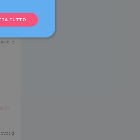
ENGLISH
TTA TUTTO
FRENCH
DEUTSCH
ITALIANO
uire le
ESPAÑOL
 TI
 ovociti