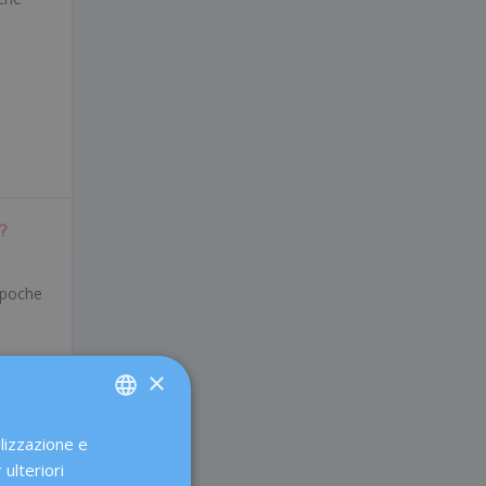
?
, poche
×
alizzazione e
SPANISH
 ulteriori
CATALÀ