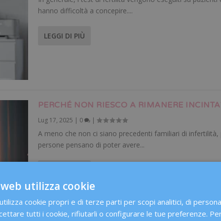
hanno difficoltà a concepire....
LEGGI DI PIÙ
PERCHÉ NON RIESCO A RIMANERE INCINTA
Lug 17, 2025
|
0
|
A meno che non ci siano precedenti familiari di infertilità
persone pensano di poter avere...
LEGGI DI PIÙ
 web utilizza cookie
ilizza cookie propri e di terze parti per scopi analitici, di person
cettare tutti i cookie, rifiutarli o configurare le tue preferenze. Per