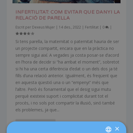
INFERTILITAT: COM EVITAR QUE DANYI LA
RELACIÓ DE PARELLA
Escrit per
Dexeus Mujer
|
14 des., 2022
|
Fertilitat
|
0
|
Si tens parella, la maternitat o paternitat hauria de ser
un projecte compartit, encara que en la pràctica no
sempre sigui així. A vegades ja costa posar-se d’acord
en l’hora de decidir si “ha arribat el moment”, sobretot
si hi ha una certa diferència d’edat o un dels dos ja té
fills d’una relació anterior. Igualment, és freqüent que
en aquesta qüestió una o un “empenyi” més que
l’altre. Però és fonamental que el desig sigui mutu
perquè existeixi suport i complicitat durant tot el
procés, i no sols pot compartir la il·lusió, sinó també
els problemes, ja que...
LLEGEIX-NE MÉS
×