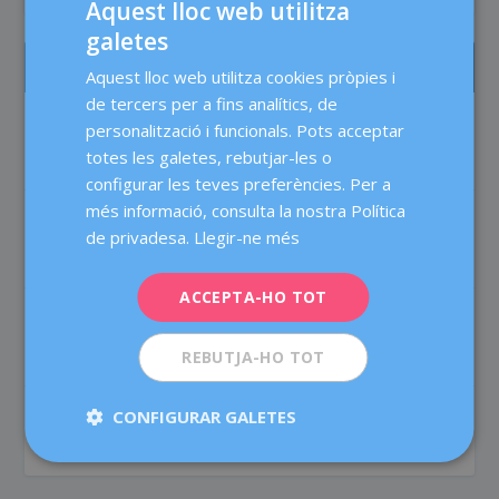
Aquest lloc web utilitza
galetes
SPANISH
ELS MÉS LLEGITS
Aquest lloc web utilitza cookies pròpies i
CATALÀ
de tercers per a fins analítics, de
ENGLISH
Test prenatal no invasiu: més precisió,
personalització i funcionals. Pots acceptar
menys dubtes
totes les galetes, rebutjar-les o
FRENCH
Maternitat
configurar les teves preferències. Per a
DEUTSCH
més informació, consulta la nostra Política
A l’estiu, augmenta el risc d’infeccions
ITALIANO
de privadesa.
Llegir-ne més
vaginals i urinàries?
Bons hàbits
ESPAÑOL
ACCEPTA-HO TOT
L’ashwagandha: mites i veritats sobre el
suplement natural de moda
REBUTJA-HO TOT
Nutrició
CONFIGURAR GALETES
Congelar òvuls: val la pena?
Fertilitat