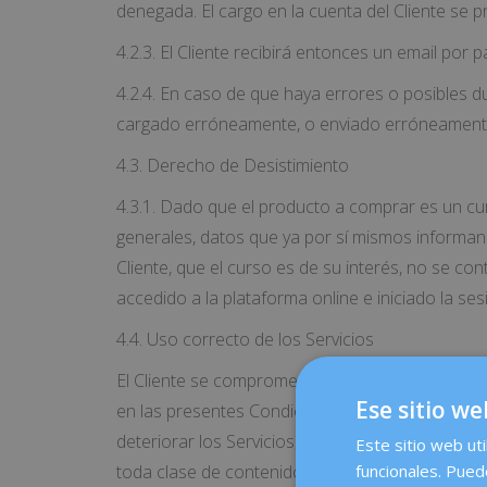
denegada. El cargo en la cuenta del Cliente se pr
4.2.3. El Cliente recibirá entonces un email por 
4.2.4. En caso de que haya errores o posibles d
cargado erróneamente, o enviado erróneamente 
4.3. Derecho de Desistimiento
4.3.1. Dado que el producto a comprar es un cur
generales, datos que ya por sí mismos informan 
Cliente, que el curso es de su interés, no se con
accedido a la plataforma online e iniciado la se
4.4. Uso correcto de los Servicios
El Cliente se compromete a utilizar los Servicios 
Ese sitio we
en las presentes Condiciones Generales, lesivos
deteriorar los Servicios, los equipos informáti
Este sitio web uti
toda clase de contenidos almacenados en sus equ
funcionales. Pued