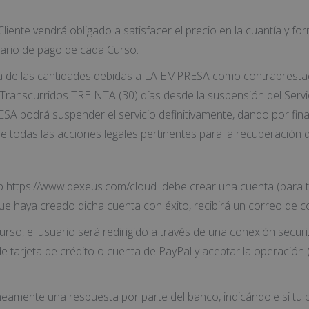
Cliente vendrá obligado a satisfacer el precio en la cuantía y f
lario de pago de cada Curso.
una de las cantidades debidas a LA EMPRESA como contrapresta
anscurridos TREINTA (30) días desde la suspensión del Servici
A podrá suspender el servicio definitivamente, dando por final
de todas las acciones legales pertinentes para la recuperación
a Web https://www.dexeus.com/cloud debe crear una cuenta (para
ue haya creado dicha cuenta con éxito, recibirá un correo de
 Curso, el usuario será redirigido a través de una conexión secu
de tarjeta de crédito o cuenta de PayPal y aceptar la operació
táneamente una respuesta por parte del banco, indicándole si tu