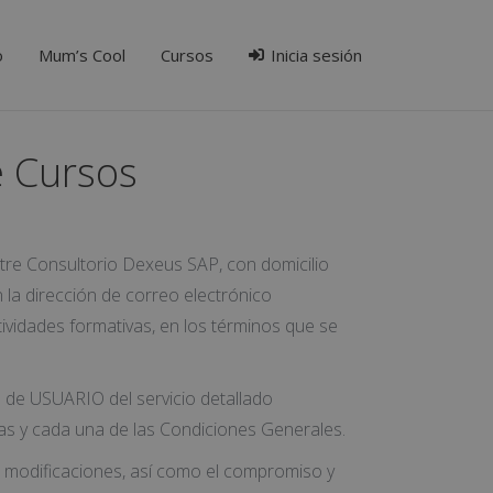
o
Mum’s Cool
Cursos
Inicia sesión
e Cursos
ntre Consultorio Dexeus SAP, con domicilio
n la dirección de correo electrónico
ividades formativas, en los términos que se
ón de USUARIO del servicio detallado
odas y cada una de las Condiciones Generales.
s modificaciones, así como el compromiso y