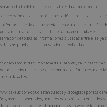
ervicio objeto del presente contrato en las condiciones que se
la conservación de los mensajes en relación con las transaccione
sferencias de datos que se efectúen a través de sus URLs de
 que la información se transmite de forma encriptada y es inac
rvación de todas las informaciones cruzadas entre ellas, ya
ail, como prueba de las transacciones realizadas.
namiento ininterrumpidamente el servicio, salvo casos de fu
derarán a efectos del presente contrato, de forma enumerativa y
smisión de datos.
/www.dexeus.com/cloud están sujetos y protegidos por los dere
iseños, marcas comerciales, nombres de dominio, patentes, kno
 y los derechos asociados al mencionado sitio web, ostentando