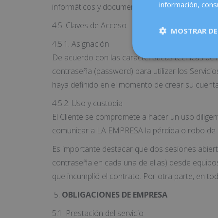
información, cons
informáticos y documentos, archivos y contenido
4.5. Claves de Acceso
MOSTRAR DE
4.5.1. Asignación
De acuerdo con las características técnicas de
contraseña (password) para utilizar los Servici
haya definido en el momento de crear su cuent
4.5.2. Uso y custodia
El Cliente se compromete a hacer un uso dilige
comunicar a LA EMPRESA la pérdida o robo de di
Es importante destacar que dos sesiones abier
contraseña en cada una de ellas) desde equipos 
que incumplió el contrato. Por otra parte, en t
OBLIGACIONES DE EMPRESA
5.1. Prestación del servicio