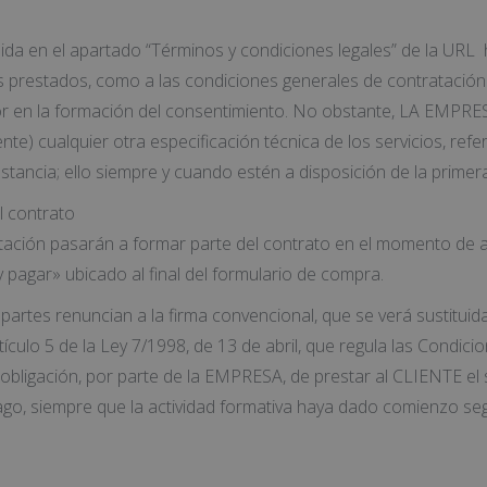
da en el apartado “Términos y condiciones legales” de la URL 
ios prestados, como a las condiciones generales de contratació
error en la formación del consentimiento. No obstante, LA EMP
nte) cualquier otra especificación técnica de los servicios, refe
tancia; ello siempre y cuando estén a disposición de la primera
l contrato
ación pasarán a formar parte del contrato en el momento de ace
 pagar» ubicado al final del formulario de compra.
rtes renuncian a la firma convencional, que se verá sustituida p
tículo 5 de la Ley 7/1998, de 13 de abril, que regula las Condic
a obligación, por parte de la EMPRESA, de prestar al CLIENTE el
go, siempre que la actividad formativa haya dado comienzo segú