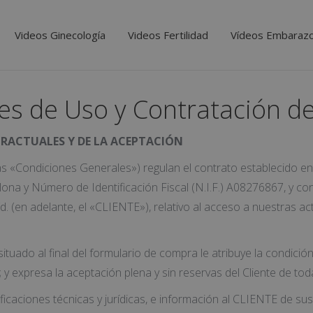
Videos Ginecología
Videos Fertilidad
Vídeos Embaraz
es de Uso y Contratación d
RACTUALES Y DE LA ACEPTACIÓN
las «Condiciones Generales») regulan el contrato establecido e
lona y Número de Identificación Fiscal (N.I.F.) A08276867, y co
(en adelante, el «CLIENTE»), relativo al acceso a nuestras act
 situado al final del formulario de compra le atribuye la condici
te; y expresa la aceptación plena y sin reservas del Cliente de t
icaciones técnicas y jurídicas, e información al CLIENTE de su