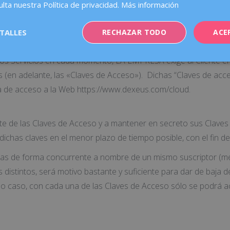
ulta nuestra Política de privacidad.
Más información
s por parte de los demás Clientes y de otros usuarios de Inter
TALLES
RECHAZAR TODO
ACE
 los Servicios en cada momento, LA EMPRESA exige al Cliente e
os (en adelante, las «Claves de Acceso»). Dichas “Claves de acc
a de acceso a la Web https://www.dexeus.com/cloud.
nte de las Claves de Acceso y a mantener en secreto sus Claves
chas claves en el menor plazo de tiempo posible, con el fin d
tas de forma concurrente a nombre de un mismo suscriptor (med
distintos, será motivo bastante y suficiente para dar de baja d
odo caso, con cada una de las Claves de Acceso sólo se podrá a