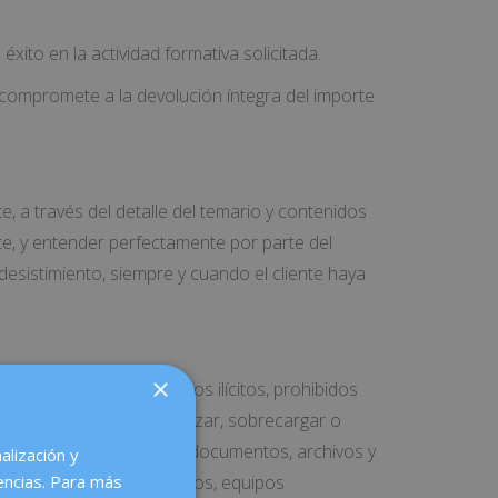
éxito en la actividad formativa solicitada.
 compromete a la devolución íntegra del importe
, a través del detalle del temario y contenidos
te, y entender perfectamente por parte del
 desistimiento, siempre y cuando el cliente haya
×
ervicio con fines o efectos ilícitos, prohibidos
rma puedan dañar, inutilizar, sobrecargar o
 y software) así como los documentos, archivos y
alización y
disfrute de dichos Servicios, equipos
encias. Para más