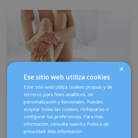
×
Ese sitio web utiliza cookies
Este sitio web utiliza cookies propias y de
terceros para fines analíticos, de
personalización y funcionales. Puedes
Fisioterapia en la menopausia
aceptar todas las cookies, rechazarlas o
configurar tus preferencias. Para más
La musculatura del suelo pélvico cambia durante todo
información, consulta nuestra Política de
nuestro ciclo de vida y se debilita por factores como los
privacidad.
Más información
embarazos y partos, y también la edad. Con la