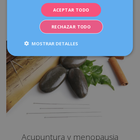
menopausia y los cambios hormonales pueden debilitar
ACEPTAR TODO
tu suelo pélvico y provocar incontinencia urinaria o
prolapsos.
RECHAZAR TODO
MOSTRAR DETALLES
Acupuntura y menopausia