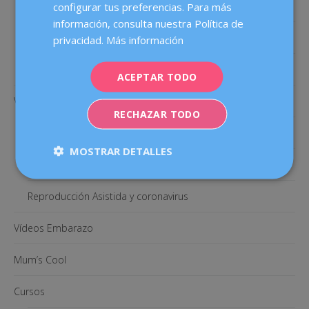
Cáncer de mama
configurar tus preferencias. Para más
información, consulta nuestra Política de
Cirugía ginecológica
privacidad.
Más información
Pruebas ginecológicas
ACEPTAR TODO
Videos Fertilidad
RECHAZAR TODO
Fertilidad
MOSTRAR DETALLES
Medicación FIV
Reproducción Asistida y coronavirus
Vídeos Embarazo
Mum’s Cool
Cursos