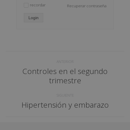
recordar
Recuperar contraseña
✓
Login
Navegación
ANTERIOR
entre
Controles en el segundo
Proyecto
proyectos
trimestre
anterior
SIGUIENTE
Hipertensión y embarazo
Proyecto
siguiente