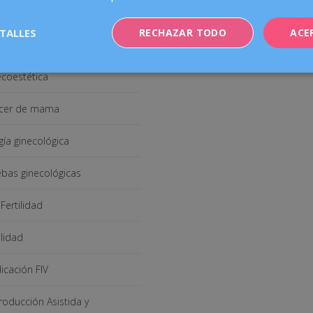
 Ginecología
no dudes en ponerte en conta
TALLES
RECHAZAR TODO
ACE
nosotros:
opausia
Enviar correo
coestética
cer de mama
gía ginecológica
bas ginecológicas
Fertilidad
ilidad
cación FIV
oducción Asistida y