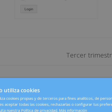
✓
Login
Tercer trimest
Proyecto
siguiente
b utiliza cookies
ú
Contacto
liza cookies propias y de terceros para fines analíticos, de person
es aceptar todas las cookies, rechazarlas o configurar tus prefer
Dexeus Mujer
ulta nuestra Política de privacidad.
Más información
Para cualquier consulta o preg