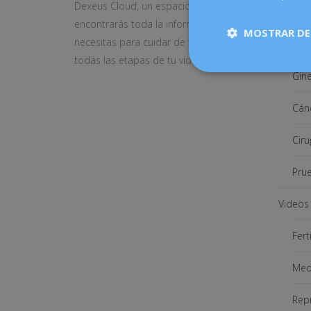
Dexeus Cloud, un espacio donde
Videos
encontrarás toda la información que
MOSTRAR DE
necesitas para cuidar de tu salud en
Men
todas las etapas de tu vida
Gine
Cán
Ciru
Prue
Videos 
Fert
Medi
Repr