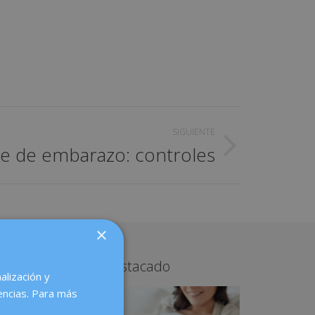
SIGUIENTE
re de embarazo: controles
×
Curso destacado
alización y
encias. Para más
unta,