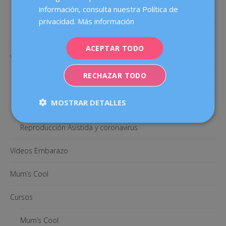
información, consulta nuestra Política de
Cirugía ginecológica
privacidad.
Más información
Pruebas ginecológicas
ACEPTAR TODO
Videos Fertilidad
RECHAZAR TODO
Fertilidad
MOSTRAR DETALLES
Medicación FIV
Reproducción Asistida y coronavirus
Vídeos Embarazo
Mum’s Cool
Cursos
Mum’s Cool