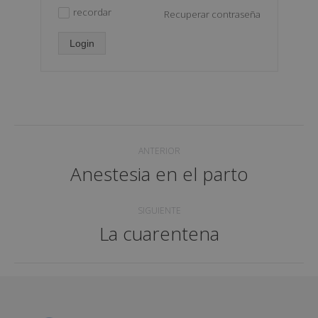
recordar
Recuperar contraseña
✓
Login
Navegación
ANTERIOR
entre
Anestesia en el parto
Proyecto
proyectos
anterior
SIGUIENTE
La cuarentena
Proyecto
siguiente