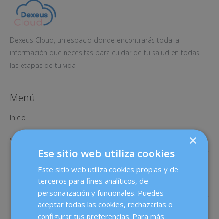
Dexeus Cloud, un espacio donde encontrarás toda la
información que necesitas para cuidar de tu salud en todas
las etapas de tu vida
Menú
Inicio
×
Videos Ginecología
Ese sitio web utiliza cookies
Menopausia
Este sitio web utiliza cookies propias y de
terceros para fines analíticos, de
Ginecoestética
personalización y funcionales. Puedes
aceptar todas las cookies, rechazarlas o
Cáncer de mama
configurar tus preferencias. Para más