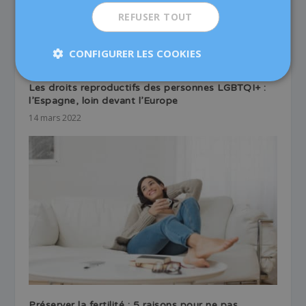
REFUSER TOUT
CONFIGURER LES COOKIES
Les droits reproductifs des personnes LGBTQI+ :
l’Espagne, loin devant l’Europe
14 mars 2022
Préserver la fertilité : 5 raisons pour ne pas