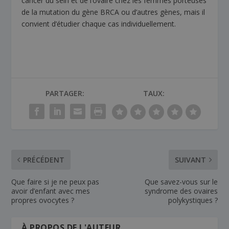
cancer du sein et de l’ovaire chez les femmes porteuses
de la mutation du gène BRCA ou d’autres gènes, mais il
convient d’étudier chaque cas individuellement.
PARTAGER:
TAUX:
PRÉCÉDENT
SUIVANT
Que faire si je ne peux pas
Que savez-vous sur le
avoir d’enfant avec mes
syndrome des ovaires
propres ovocytes ?
polykystiques ?
À PROPOS DE L'AUTEUR