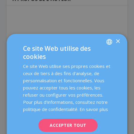
×
Carmen Ara
Ce site Web utilise des
Especialista en Ginecología Oncológica y Patología
cookies
SPANISH
mamaria
Ce site Web utilise ses propres cookies et
CATALÀ
ceux de tiers à des fins d'analyse, de
ENGLISH
personnalisation et fonctionnelles. Vous
ARTICLES SIMILAIRES
pouvez accepter tous les cookies, les
FRENCH
refuser ou configurer vos préférences.
DEUTSCH
Pour plus d'informations, consultez notre
ITALIANO
politique de confidentialité.
En savoir plus
ESPAÑOL
ACCEPTER TOUT