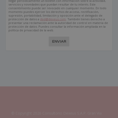
llegar periódicamente un boletín con información sobre la actividad,
servicios y novedades que puedan resultar de tu interés. Este
consentimiento puede ser revocado en cualquier momento. En todo
momento puedes ejercer los derechos de acceso, rectificación,
supresión, portabilidad, limitación y oposición ante el delegado de
protección de datos a
dpd@dexeus.com
. También tienes derecho a
presentar una reclamación ante la autoridad de control en materia de
protección de datos. Puedes consultar la información ampliada en la
política de privacidad de la web.
ENVIAR
© Copyright 2026 Consultorio Dexeus S.A.P. Gran Via