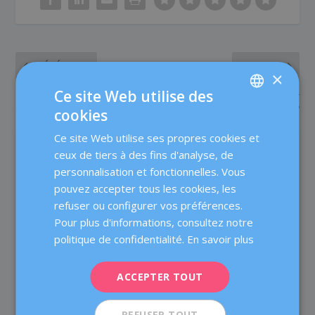
PRÉCÉDENT
SUIVANT
×
Ce site Web utilise des
Et si la ménopause apparaît
Quel est le meilleur
avant l’heure… ?
moment pour être mère ?
cookies
SPANISH
Ce site Web utilise ses propres cookies et
CATALÀ
À PROPOS DE L'AUTEUR
ceux de tiers à des fins d'analyse, de
ENGLISH
personnalisation et fonctionnelles. Vous
pouvez accepter tous les cookies, les
FRENCH
refuser ou configurer vos préférences.
DEUTSCH
Pour plus d'informations, consultez notre
ITALIANO
politique de confidentialité.
En savoir plus
Dexeus Mujer
ESPAÑOL
Dexeus Mujer est une clinique spécialisée qui offre aux
ACCEPTER TOUT
femmes une prise en charge complète dans les
domaines de l'obstétrique, de la gynécologie et de la
REFUSER TOUT