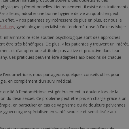
le, car cette maladie provoque souvent des douleurs et des
 physiques qu’émotionnelles. Heureusement, il existe des traitements
ar ailleurs, adopter une bonne hygiène de vie au quotidien peut
n effet, « nos patientes s’y intéressent de plus en plus, et nous le
Barbany
, gynécologue spécialiste de l’endométriose à Dexeus Mujer.
anti-inflammatoire et le soutien psychologique sont des approches
 être très bénéfiques. De plus, « les patientes y trouvent un intérêt
ment et d’adopter une attitude plus active et proactive dans leur
rbany. Ces pratiques peuvent être adaptées aux besoins de chaque
re l’endométriose, nous partageons quelques conseils utiles pour
gie, en complément d’un suivi médical.
acteur lié à l’endométriose est généralement la douleur lors de la
ion du désir sexuel. Ce problème peut être pris en charge grâce à un
apie, en particulier en cas de vaginisme ou de douleurs pelviennes
une gynécologue spécialisée en santé sexuelle et sensibilisée aux
ifférents traitements susceptibles d’atténuer les symptômes de