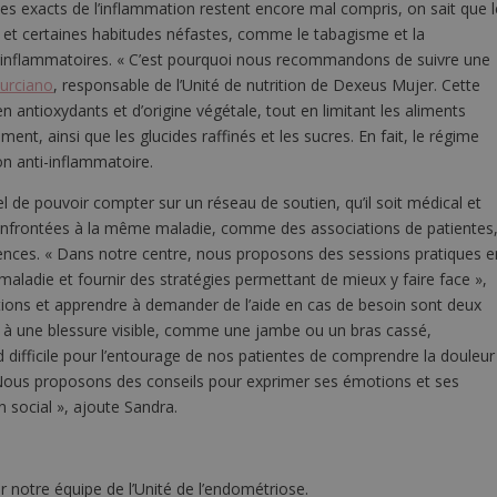
es exacts de l’inflammation restent encore mal compris, on sait que l
e et certaines habitudes néfastes, comme le tabagisme et la
 inflammatoires. « C’est pourquoi nous recommandons de suivre une
urciano
, responsable de l’Unité de nutrition de Dexeus Mujer. Cette
n antioxydants et d’origine végétale, tout en limitant les aliments
nt, ainsi que les glucides raffinés et les sucres. En fait, le régime
on anti-inflammatoire.
tiel de pouvoir compter sur un réseau de soutien, qu’il soit médical et
nfrontées à la même maladie, comme des associations de patientes
iences. « Dans notre centre, nous proposons des sessions pratiques e
maladie et fournir des stratégies permettant de mieux y faire face »,
ions et apprendre à demander de l’aide en cas de besoin sont deux
 à une blessure visible, comme une jambe ou un bras cassé,
d difficile pour l’entourage de nos patientes de comprendre la douleur
. Nous proposons des conseils pour exprimer ses émotions et ses
 social », ajoute Sandra.
r notre équipe de l’Unité de l’endométriose.