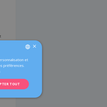
t
×
ersonnalisation et
SPANISH
os préférences.
CATALÀ
s
ENGLISH
PTER TOUT
FRENCH
DEUTSCH
ITALIANO