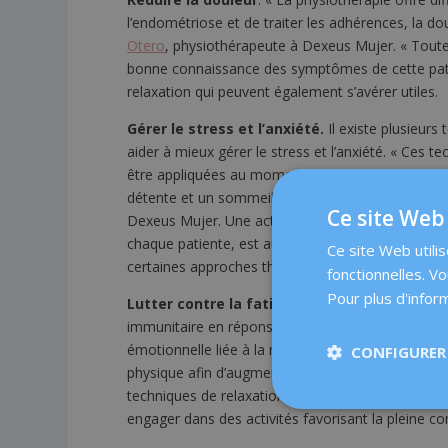
l’endométriose et de traiter les adhérences, la d
Otero
, physiothérapeute à Dexeus Mujer. « Toutef
bonne connaissance des symptômes de cette patholo
relaxation qui peuvent également s’avérer utiles.
Gérer le stress et l’anxiété.
Il existe plusieurs
aider à mieux gérer le stress et l’anxiété. « Ces 
être appliquées au moment voulu : le matin, pour
détente et un sommeil réparateur », explique
San
Ce site Web 
Dexeus Mujer. Une activité physique modérée, pr
chaque patiente, est aussi bénéfique. En général, a
Ce site Web utili
certaines approches thérapeutiques, comme la rest
fonctionnelles. V
Pour plus d'inform
Lutter contre la fatigue
. On pense que la fati
immunitaire en réponse à une inflammation chroni
émotionnelle liée à la maladie. Pour lutter contr
CONFIGURER 
physique afin d’augmenter vos niveaux d’énergie, 
techniques de relaxation et de respiration profon
engager dans des activités favorisant la pleine c