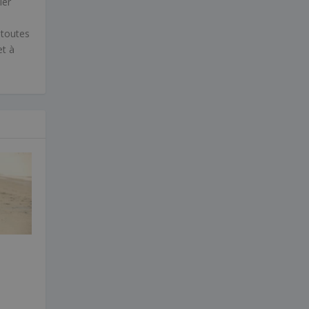
ier
 toutes
et à