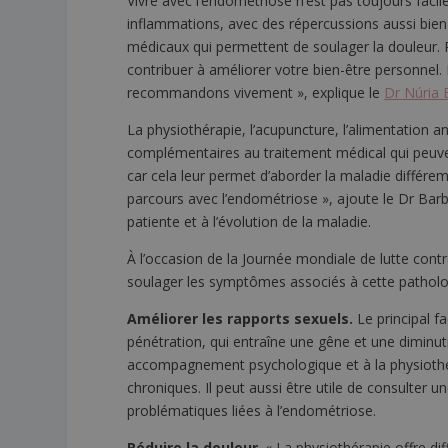
Vivre avec l’endométriose n’est pas toujours faci
inflammations, avec des répercussions aussi bien
médicaux qui permettent de soulager la douleur. P
contribuer à améliorer votre bien-être personnel. E
recommandons vivement », explique le
Dr Núria 
La physiothérapie, l’acupuncture, l’alimentation 
complémentaires au traitement médical qui peuvent
car cela leur permet d’aborder la maladie différem
parcours avec l’endométriose », ajoute le Dr Ba
patiente et à l’évolution de la maladie.
À l’occasion de la Journée mondiale de lutte cont
soulager les symptômes associés à cette patholo
Améliorer les rapports sexuels.
Le principal f
pénétration, qui entraîne une gêne et une diminut
accompagnement psychologique et à la physiothér
chroniques. Il peut aussi être utile de consulter 
problématiques liées à l’endométriose.
Réduire la douleur
. « La physiothérapie offre d