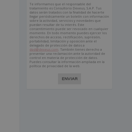
Te informamos que el responsable del
tratamiento es Consultorio Dexeus, S.A.P. Tus
datos serán tratados con la finalidad de hacerte
llegar periódicamente un boletín con información
sobre la actividad, servicios y novedades que
puedan resultar de tu interés. Este
consentimiento puede ser revocado en cualquier
momento. En todo momento puedes ejercer los
derechos de acceso, rectificación, supresión,
portabilidad, limitación y oposición ante el
,
delegado de protección de datos a
dpd@dexeus.com
. También tienes derecho a
presentar una reclamación ante la autoridad de
control en materia de protección de datos.
Puedes consultar la información ampliada en la
política de privacidad de la web.
ENVIAR