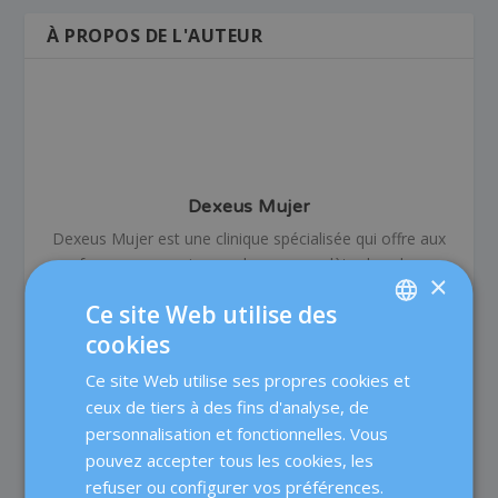
À PROPOS DE L'AUTEUR
Dexeus Mujer
Dexeus Mujer est une clinique spécialisée qui offre aux
femmes une prise en charge complète dans les
×
domaines de l'obstétrique, de la gynécologie et de la
Ce site Web utilise des
médecine de la reproduction, un centre pionnier dans
cookies
son domaine, avec plus de 80 ans d’expérience. Nous
SPANISH
mettons à votre disposition plus de 60 médecins et
Ce site Web utilise ses propres cookies et
CATALÀ
professionels spécialisés dont l’objectif est de prendre
ceux de tiers à des fins d'analyse, de
soin de la santé des femmes à toutes les étapes de leur
ENGLISH
personnalisation et fonctionnelles. Vous
vie et de proposer un traitement médical de qualité
pouvez accepter tous les cookies, les
FRENCH
grâce à un travail en équipe et à des technologies à la
refuser ou configurer vos préférences.
pointe du progrès.