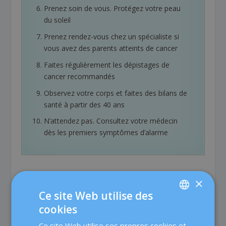
Prenez soin de vous. Protégez votre peau
du soleil
Prenez rendez-vous chez un spécialiste si
vous avez des parents atteints de cancer
Faites régulièrement les dépistages de
cancer recommandés
Observez votre corps et faites des bilans de
santé à partir des 40 ans
N’attendez pas. Consultez votre médecin
dès les premiers symptômes d’alarme
×
Ce site Web utilise des
cookies
SPANISH
PARTAGER:
TAUX:
Ce site Web utilise ses propres cookies et