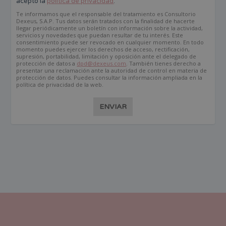
acepto la
política de privacidad
.
Te informamos que el responsable del tratamiento es Consultorio
Dexeus, S.A.P. Tus datos serán tratados con la finalidad de hacerte
llegar periódicamente un boletín con información sobre la actividad,
servicios y novedades que puedan resultar de tu interés. Este
consentimiento puede ser revocado en cualquier momento. En todo
momento puedes ejercer los derechos de acceso, rectificación,
supresión, portabilidad, limitación y oposición ante el delegado de
protección de datos a
dpd@dexeus.com
. También tienes derecho a
presentar una reclamación ante la autoridad de control en materia de
protección de datos. Puedes consultar la información ampliada en la
política de privacidad de la web.
ENVIAR