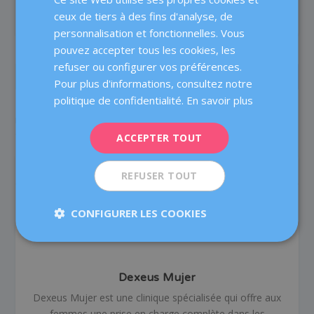
CATALÀ
ceux de tiers à des fins d'analyse, de
ENGLISH
personnalisation et fonctionnelles. Vous
pouvez accepter tous les cookies, les
FRENCH
refuser ou configurer vos préférences.
DEUTSCH
PRÉCÉDENT
SUIVANT
Pour plus d'informations, consultez notre
ITALIANO
politique de confidentialité.
En savoir plus
Préserver la fertilité : 5
Endométriose et fertilité :
raisons pour ne pas
reponses à 10 questions
ESPAÑOL
attendre
fréquentes
ACCEPTER TOUT
À PROPOS DE L'AUTEUR
REFUSER TOUT
CONFIGURER LES COOKIES
Dexeus Mujer
Dexeus Mujer est une clinique spécialisée qui offre aux
femmes une prise en charge complète dans les