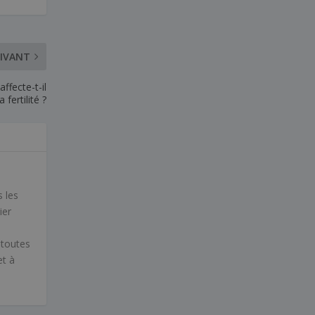
IVANT
fecte-t-il
la fertilité ?
 les
ier
 toutes
et à