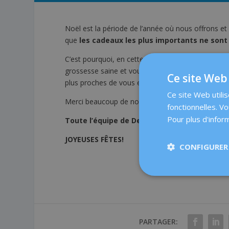
Noël est la période de l’année où nous offrons e
que
les cadeaux les plus importants ne sont
C’est pourquoi, en cette année 2023, nous tenons 
grossesse saine et vous sentir bien dans votre p
Ce site Web 
plus proches de vous et, bien sûr,
que vous cont
Ce site Web utili
Merci beaucoup de nous faire confiance et de fêt
fonctionnelles. V
Pour plus d'inform
Toute l’équipe de Dexeus Mujer vous souhait
JOYEUSES FÊTES!
CONFIGURER 
PARTAGER: