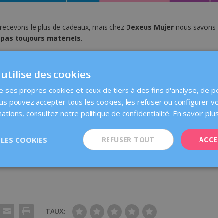
t recevons le plus de cadeaux, mais chez
Dexeus Mujer
nous savons
 pas toujours matériels
.
à vous rappeler que le meilleur cadeau est votre santé, avoir une
eau. Pour nous,
le meilleur cadeau est
d’apprendre ensemble, être
utilise des cookies
inuiez à nous faire confiance année après année
.
se ses propres cookies et ceux de tiers à des fins d'analyse, de p
er chaque jour à nos côtés.
ous pouvez accepter tous les cookies, les refuser ou configurer v
ations, consultez notre politique de confidentialité.
En savoir plu
e de joyeuses fêtes !
LES COOKIES
REFUSER TOUT
ACCE
TAUX: