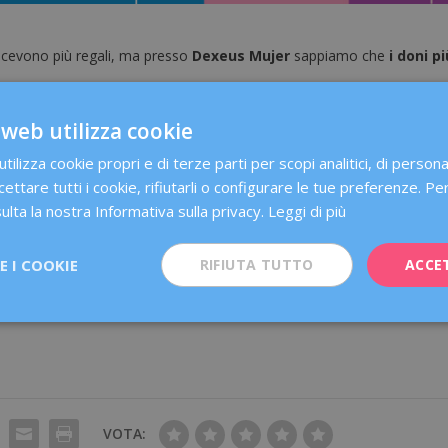
i ricevono più regali, ma presso
Dexeus Mujer
sappiamo che
i doni pi
he il miglior regalo è la tua salute, avere una gravidanza sana e
 web utilizza cookie
galo è
scoprire insieme, essere più vicini a te e,
 dopo anno
.
ilizza cookie propri e di terze parti per scopi analitici, di person
cettare tutti i cookie, rifiutarli o configurare le tue preferenze. Per
oi e per celebrare ogni giorno con noi.
ulta la nostra Informativa sulla privacy.
Leggi di più
eus Mujer!
 I COOKIE
RIFIUTA TUTTO
ACCE
VOTA: