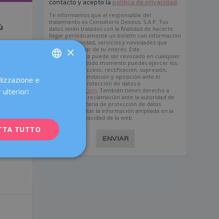
contacto y acepto la
política de privacidad
.
Te informamos que el responsable del
tratamiento es Consultorio Dexeus, S.A.P. Tus
ù
datos serán tratados con la finalidad de hacerte
llegar periódicamente un boletín con información
sobre la actividad, servicios y novedades que
×
puedan resultar de tu interés. Este
consentimiento puede ser revocado en cualquier
momento. En todo momento puedes ejercer los
derechos de acceso, rectificación, supresión,
portabilidad, limitación y oposición ante el
alizzazione e
SPANISH
delegado de protección de datos a
dpd@dexeus.com
. También tienes derecho a
 ulteriori
CATALÀ
presentar una reclamación ante la autoridad de
control en materia de protección de datos.
Puedes consultar la información ampliada en la
ENGLISH
política de privacidad de la web.
TTA TUTTO
FRENCH
ENVIAR
DEUTSCH
ITALIANO
ESPAÑOL