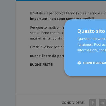
Il Natale è il periodo dell’anno in cui si fanno e s
importanti non sono sempre tangibili
.
Per questo motivo, nel 2023, vogliamo ricordarti c
Questo sito
sentirti bene con te stessa. Per noi,
il miglior re
naturalmente,
continuare al tuo fianco anno
Questo sito web ut
funzionali. Puoi ac
Grazie di cuore per la fiducia che hai riposto in n
informazioni, cons
Buone feste da parte di tutto il team di Dex
CONFIGURARE
BUONE FESTE!
CONDIVIDERE: