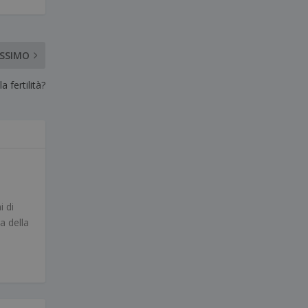
OSSIMO
a fertilità?
i di
a della