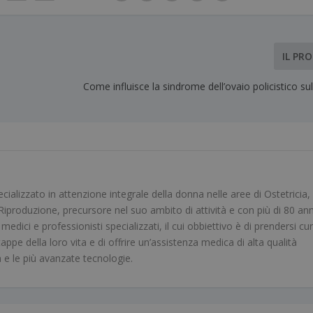
IL PR
Come influisce la sindrome dell’ovaio policistico sull
alizzato in attenzione integrale della donna nelle aree di Ostetricia,
iproduzione, precursore nel suo ambito di attività e con più di 80 ann
dici e professionisti specializzati, il cui obbiettivo è di prendersi cur
tappe della loro vita e di offrire un’assistenza medica di alta qualità
a e le più avanzate tecnologie.