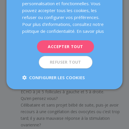
ENGLISH
personnalisation et fonctionnelles. Vous
pouvez accepter tous les cookies, les
FRENCH
1 COMMENT
refuser ou configurer vos préférences.
DEUTSCH
Pour plus d'informations, consultez notre
ITALIANO
politique de confidentialité.
En savoir plus
LilI
sur 2 février 2021 à 15h44
ESPAÑOL
Bonjour,
ACCEPTER TOUT
J’ai bientot 38 ans. Le bilan hormonal effectué
récemment montre que:
REFUSER TOUT
Prise de sang J3:
AMH: 0.61 ng/ml
CONFIGURER LES COOKIES
FSH: 5.3 Ul/l
Oestradiol: 109 pg/ml
ECHO à J4: 5 follicules à gauche et 5 à droite.
Qu’en pensez vous?
Célibataire et sans projet bébé de suite, puis-je avoir
recours à une congélation des ovocytes ou c’est trop
tard; il y aura mauvaise réponse à la stimulation
ovarienne?