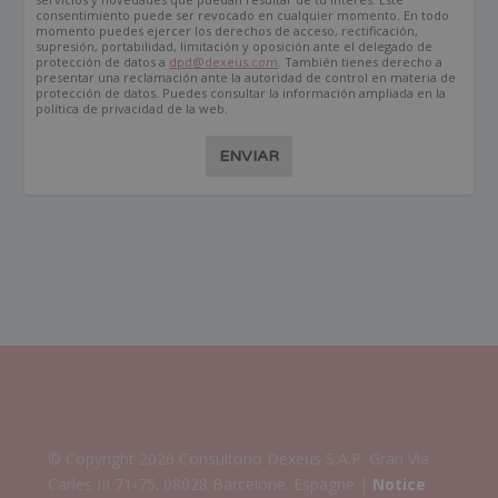
consentimiento puede ser revocado en cualquier momento. En todo
momento puedes ejercer los derechos de acceso, rectificación,
supresión, portabilidad, limitación y oposición ante el delegado de
protección de datos a
dpd@dexeus.com
. También tienes derecho a
presentar una reclamación ante la autoridad de control en materia de
protección de datos. Puedes consultar la información ampliada en la
política de privacidad de la web.
ENVIAR
© Copyright 2026 Consultorio Dexeus S.A.P. Gran Via
Carles III 71-75. 08028 Barcelone. Espagne |
Notice