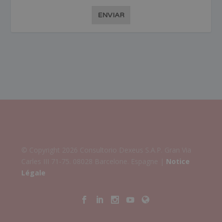
ENVIAR
© Copyright 2026 Consultorio Dexeus S.A.P. Gran Via
Carles III 71-75. 08028 Barcelone. Espagne |
Notice
Légale