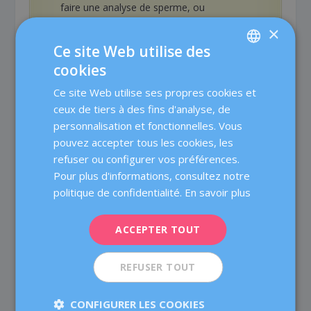
faire une analyse de sperme, ou
spermogramme, qui permet d’observer la
×
morphologie et la mobilité des
Ce site Web utilise des
spermatozoïdes, ainsi que d’en mesurer la
concentration.
cookies
SPANISH
FISH des spermatozoïdes et test de
Ce site Web utilise ses propres cookies et
CATALÀ
fragmentation de l’ADN spermatique
.
ceux de tiers à des fins d'analyse, de
Le FISH est une technique qui permet
ENGLISH
personnalisation et fonctionnelles. Vous
d’analyser le contenu chromosomique des
pouvez accepter tous les cookies, les
spermatozoïdes. Aussi, une fragmentation
FRENCH
de l’ADN des spermatozoïdes élevée peut
refuser ou configurer vos préférences.
DEUTSCH
être la cause des fausses couches à
Pour plus d'informations, consultez notre
répétition.
ITALIANO
politique de confidentialité.
En savoir plus
Diagnostic génétique préimplantatoire
ESPAÑOL
(DPI)
. Il est recommandé en cas de recours
ACCEPTER TOUT
à un traitement de PMA. Cette technique
permet d’étudier les embryons afin de
détecter d’éventuelles anomalies ou
REFUSER TOUT
altérations chromosomiques. Son
application permet de sélectionner les
CONFIGURER LES COOKIES
embryons qui ne présentent pas