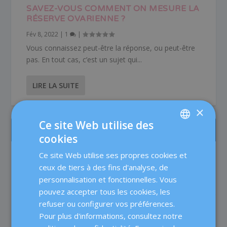
SAVEZ-VOUS COMMENT ON MESURE LA
RÉSERVE OVARIENNE ?
Fév 8, 2022
|
1
|
Vous connaissez peut-être la réponse, ou peut-être
pas. En tout cas, c’est un sujet qui...
LIRE LA SUITE
×
Ce site Web utilise des
LES PLUS LUS
cookies
SPANISH
Ce site Web utilise ses propres cookies et
La prise en charge des patientes en
CATALÀ
Médecine de la Reproduction chez Dexeus
ceux de tiers à des fins d'analyse, de
Mujer
ENGLISH
personnalisation et fonctionnelles. Vous
Fertilité
pouvez accepter tous les cookies, les
FRENCH
refuser ou configurer vos préférences.
La testostérone en FIV : améliore-t-elle
DEUTSCH
Pour plus d'informations, consultez notre
réellement les chances de grossesse ?
ITALIANO