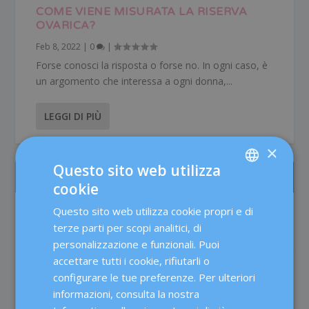
COME VIENE MISURATA LA RISERVA
OVARICA?
Feb 8, 2022
|
0
|
Forse conosci la risposta o forse no. In ogni caso, è
un argomento che interessa a ogni donna,...
LEGGI DI PIÙ
×
Questo sito web utilizza
IL PIÙ LETTO
cookie
SPANISH
Questo sito web utilizza cookie propri e di
L’assistenza alle pazienti di Medicina della
CATALÀ
Riproduzione presso Dexeus Mujer
terze parti per scopi analitici, di
Fertilità
ENGLISH
personalizzazione e funzionali. Puoi
accettare tutti i cookie, rifiutarli o
FRENCH
Il testosterone nella fecondazione in vitro:
configurare le tue preferenze. Per ulteriori
migliora davvero le probabilità di
DEUTSCH
informazioni, consulta la nostra
gravidanza?
ITALIANO