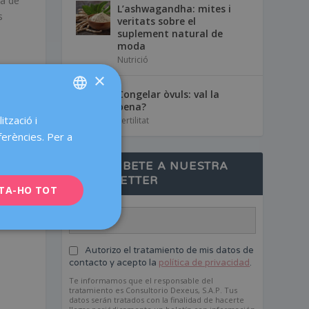
ca de
L’ashwagandha: mites i
s
veritats sobre el
suplement natural de
moda
Nutrició
×
Congelar òvuls: val la
pena?
ització i
SPANISH
Fertilitat
ferències. Per a
CATALÀ
SUSCRÍBETE A NUESTRA
ENGLISH
NEWSLETTER
TA-HO TOT
FRENCH
DEUTSCH
ITALIANO
Autorizo el tratamiento de mis datos de
ESPAÑOL
contacto y acepto la
política de privacidad
.
Te informamos que el responsable del
tratamiento es Consultorio Dexeus, S.A.P. Tus
datos serán tratados con la finalidad de hacerte