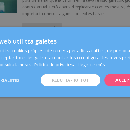
pots demanar que la valorin en la teva revisió ginecològi
control anual. Però abans d’explicar-te com es mesura, é
important conèixer alguns conceptes bàsics...
LLEGEIX-NE MÉS
web utilitza galetes
ilitza cookies pròpies i de tercers per a fins analítics, de personal
acceptar totes les galetes, rebutjar-les o configurar les teves pre
onsulta la nostra Política de privadesa.
Llegir-ne més
 GALETES
REBUTJA-HO TOT
ACCEP