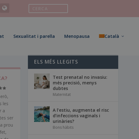
at
Sexualitat i parella
Menopausa
Català
ELS MÉS LLEGITS
Test prenatal no invasiu:
CA?
més precisió, menys
dubtes
Maternitat
Però,
s les
A l’estiu, augmenta el risc
r a
d’infeccions vaginals i
tes ser
urinàries?
ha prou
Bons hàbits
fet,