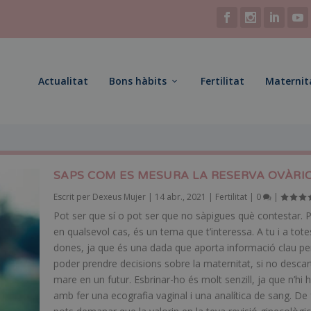
Actualitat
Bons hàbits
Fertilitat
Maternit
SAPS COM ES MESURA LA RESERVA OVÀRI
Escrit per
Dexeus Mujer
|
14 abr., 2021
|
Fertilitat
|
0
|
Pot ser que sí o pot ser que no sàpigues què contestar. 
en qualsevol cas, és un tema que t’interessa. A tu i a tote
dones, ja que és una dada que aporta informació clau pe
poder prendre decisions sobre la maternitat, si no descar
mare en un futur. Esbrinar-ho és molt senzill, ja que n’hi 
amb fer una ecografia vaginal i una analítica de sang. De 