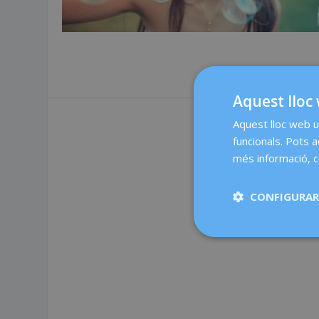
Aquest lloc 
Aquest lloc web ut
funcionals. Pots 
més informació, c
CONFIGURAR