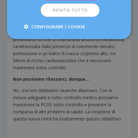
RIFIUTA TUTTO
Alcuni sintomi sì, ma è importante mantenere il
controllo, dato che con la menopausa aumenta il
rischio di problemi di salute cardiovascolari. Di fatto, un
CONFIGURARE I COOKIE
40% delle donne maggiori di 40 anni con PCOS
presentano ciò che si chiama una sindrome metabolica,
caratterizzata dalla presenza di colesterolo elevato,
ipertensione e un indice di massa corporeo alto, tre
fattori di rischio cardiovascolare che è necessario
mantenere sotto controllo.
Non possiamo rilassarci, dunque…
No, ma non dobbiamo neanche allarmarci. Con le
misure adeguate e sotto controllo medico possiamo
mantenere la PCOS sotto controllo e prevenire la
comparsa di altri problemi di salute. La creazione di
questa nuova Unità ha esattamente questo obbiettivo.