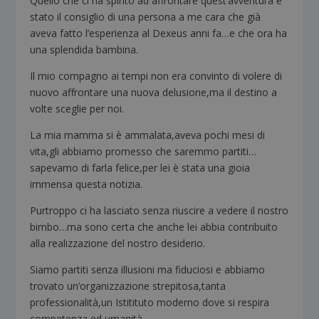
Quello che ci ha spinto ad affrontare quest’avventura è
stato il consiglio di una persona a me cara che già
aveva fatto l’esperienza al Dexeus anni fa…e che ora ha
una splendida bambina.
Il mio compagno ai tempi non era convinto di volere di
nuovo affrontare una nuova delusione,ma il destino a
volte sceglie per noi.
La mia mamma si è ammalata,aveva pochi mesi di
vita,gli abbiamo promesso che saremmo partiti…
sapevamo di farla felice,per lei è stata una gioia
immensa questa notizia.
Purtroppo ci ha lasciato senza riuscire a vedere il nostro
bimbo…ma sono certa che anche lei abbia contribuito
alla realizzazione del nostro desiderio.
Siamo partiti senza illusioni ma fiduciosi e abbiamo
trovato un’organizzazione strepitosa,tanta
professionalità,un Istitituto moderno dove si respira
competenza ed umanità.