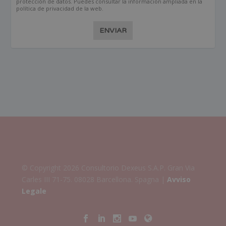
protección de datos. Puedes consultar la información ampliada en la
política de privacidad de la web.
ENVIAR
© Copyright 2026 Consultorio Dexeus S.A.P. Gran Via
Carles III 71-75. 08028 Barcellona. Spagna |
Avviso
Legale