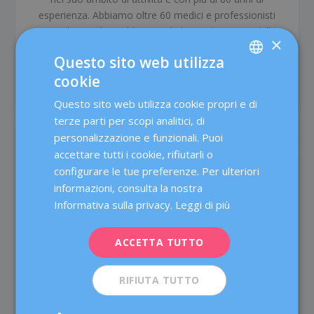
esperienza. Abbiamo oltre 60 medici e professionisti
specializzati, il cui obbiettivo è di prendersi cura della
×
salute delle donne in tutte le tappe della loro vita e di
Questo sito web utilizza
offrire un’assistenza medica di alta qualità attraverso il
cookie
lavoro di squadra e le più avanzate tecnologie.
SPANISH
Questo sito web utilizza cookie propri e di
CATALÀ
terze parti per scopi analitici, di
ENGLISH
personalizzazione e funzionali. Puoi
POST CORRELATI
accettare tutti i cookie, rifiutarli o
FRENCH
configurare le tue preferenze. Per ulteriori
DEUTSCH
informazioni, consulta la nostra
ITALIANO
Informativa sulla privacy.
Leggi di più
ESPAÑOL
ACCETTA TUTTO
RIFIUTA TUTTO