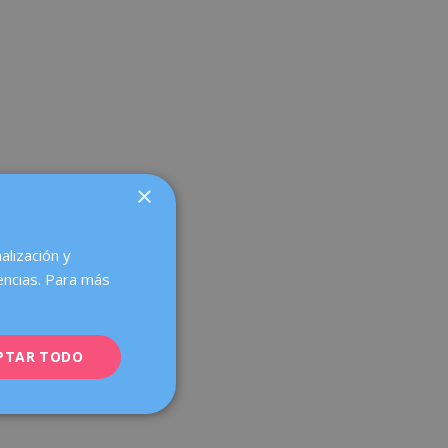
×
alización y
encias. Para más
PTAR TODO