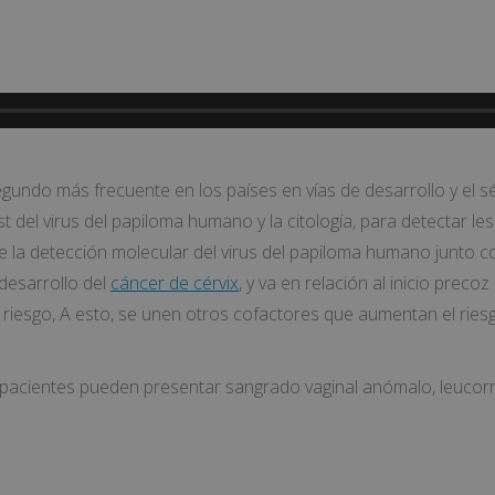
 segundo más frecuente en los países en vías de desarrollo y el 
 del virus del papiloma humano y la citología, para detectar le
 la detección molecular del virus del papiloma humano junto con
 desarrollo del
cáncer de cérvix
, y va en relación al inicio prec
riesgo, A esto, se unen otros cofactores que aumentan el riesg
acientes pueden presentar sangrado vaginal anómalo, leucorr