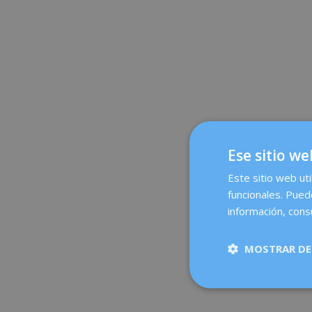
Ese sitio we
Este sitio web uti
funcionales. Pued
información, cons
MOSTRAR DE