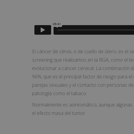
El cáncer de cérvix, o de cuello de útero, es el
screening que realizamos en la RGA; como el test
evolucionar a cáncer cervical. La combinación de
96%, que es el principal factor de riesgo para el
parejas sexuales y el contacto con personas de 
patología como el tabaco.
Normalmente es asintomático, aunque algunas p
el efecto masa del tumor.