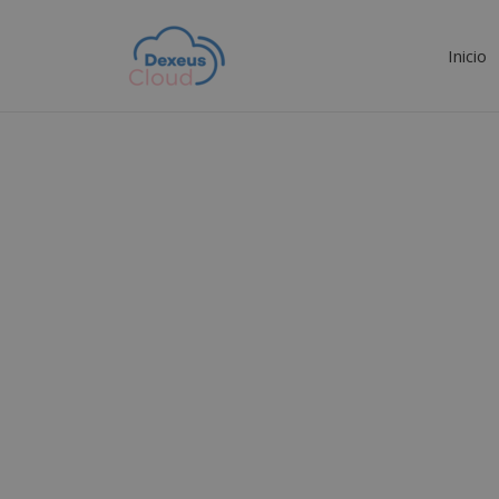
Inicio