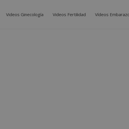
Videos Ginecología
Videos Fertilidad
Vídeos Embaraz