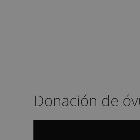
Donación de óvu