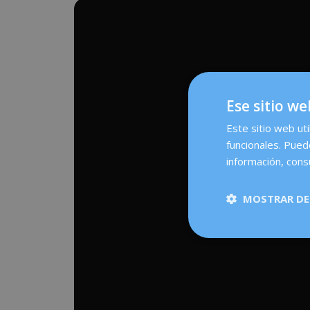
Ese sitio we
Este sitio web uti
funcionales. Pued
información, cons
MOSTRAR DE