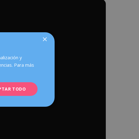
×
alización y
encias. Para más
PTAR TODO