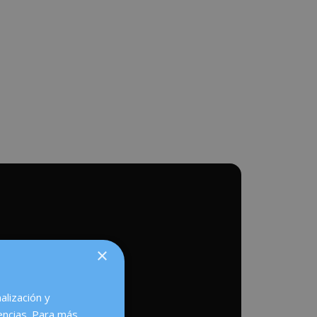
×
alización y
encias. Para más