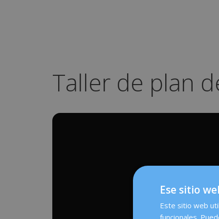
Taller de plan d
Ese sitio we
Este sitio web uti
funcionales. Pued