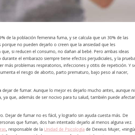
19% de la población femenina fuma, y se calcula que un 30% de las
 porque no pueden dejarlo o creen que la ansiedad que les
an que, si reducen el consumo, no dañan al bebé. Pero ambas ideas
 durante el embarazo siempre tiene efectos perjudiciales, y la prueb
 más problemas respiratorios, infecciones y otitis de repetición. Y s
menta el riesgo de aborto, parto prematuro, bajo peso al nacer,
a dejar de fumar. Aunque lo mejor es dejarlo mucho antes, aunque ni
 ya que, además de ser nocivo para tu salud, también puede afecta
o. Dejar de fumar no es fácil, y lograrlo sin ayuda cuesta más. De
 personas que fuman, dos han intentado dejarlo al menos alguna vez.
ras
, responsable de la
Unidad de Psicología
de Dexeus Mujer, «ningú