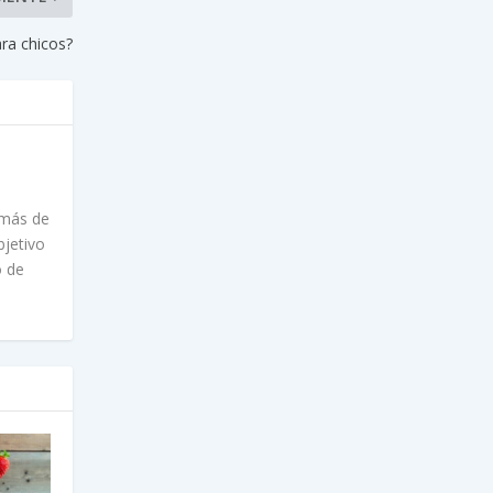
ra chicos?
 más de
bjetivo
o de