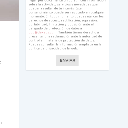
llegar periódicamente un boletín con información
sobre la actividad, servicios y novedades que
puedan resultar de tu interés. Este
consentimiento puede ser revocado en cualquier
momento. En todo momento puedes ejercer los
derechos de acceso, rectificación, supresión,
portabilidad, limitación y oposición ante el
delegado de protección de datos a
dpd@dexeus.com
. También tienes derecho a
presentar una reclamación ante la autoridad de
control en materia de protección de datos.
Puedes consultar la información ampliada en la
política de privacidad de la web.
a
ENVIAR
e
r
n