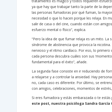
tratamiento es mágico y todos requieren esfuerz
ya que hay que trabajar tanto la parte de la dep
las personas fumadoras por qué fuman, la mayoría
necesidad o que lo hacen porque les relaja. En m
salir de casa o del cine, cuando están con amigo
esfuerzo mental o físico”, explica.
“Pero la idea de que fumar relaja es un mito. La
síndrome de abstinencia que provoca la nicotina. 
nervioso y el ritmo cardíaco. Por eso, lo primero
cada persona descubra cuáles son sus ‘momentos 
fundamental para el éxito”, añade.
La segunda fase consiste en ir reduciendo de for
a relajarse y a controlar la ansiedad. Hay persona
no, cada caso es diferente. Por último, se entren
con amigos, celebraciones, momentos de estrés, etc
Si eres fumadora y estás embarazada o te estás p
este post,
nuestra psicóloga Sandra García 