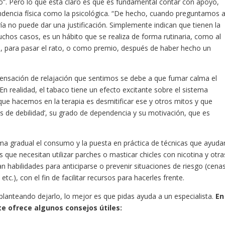
o”. Pero lo que está claro es que es fundamental contar con apoyo,
endencia física como la psicológica. “De hecho, cuando preguntamos 
 no puede dar una justificación. Simplemente indican que tienen la
uchos casos, es un hábito que se realiza de forma rutinaria, como al
s, para pasar el rato, o como premio, después de haber hecho un
 sensación de relajación que sentimos se debe a que fumar calma el
En realidad, el tabaco tiene un efecto excitante sobre el sistema
 que hacemos en la terapia es desmitificar ese y otros mitos y que
de debilidad’, su grado de dependencia y su motivación, que es
ma gradual el consumo y la puesta en práctica de técnicas que ayuda
s que necesitan utilizar parches o masticar chicles con nicotina y otra
an habilidades para anticiparse o prevenir situaciones de riesgo (cena
.), con el fin de facilitar recursos para hacerles frente.
lanteando dejarlo, lo mejor es que pidas ayuda a un especialista.
En
te ofrece algunos consejos útiles: