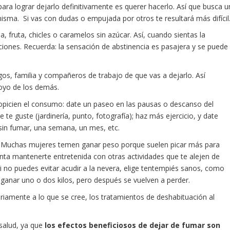
 para lograr dejarlo definitivamente es querer hacerlo. Así que busca u
misma. Si vas con dudas o empujada por otros te resultará más difícil
a, fruta, chicles o caramelos sin azúcar. Así, cuando sientas la
ciones. Recuerda: la sensación de abstinencia es pasajera y se puede
igos, familia y compañeros de trabajo de que vas a dejarlo. Así
oyo de los demás.
propicien el consumo: date un paseo en las pausas o descanso del
e te guste (jardinería, punto, fotografía); haz más ejercicio, y date
 sin fumar, una semana, un mes, etc.
.
Muchas mujeres temen ganar peso porque suelen picar más para
tenta mantenerte entretenida con otras actividades que te alejen de
 Si no puedes evitar acudir a la nevera, elige tentempiés sanos, como
le ganar uno o dos kilos, pero después se vuelven a perder.
riamente a lo que se cree, los tratamientos de deshabituación al
salud, ya que
los efectos beneficiosos de dejar de fumar son