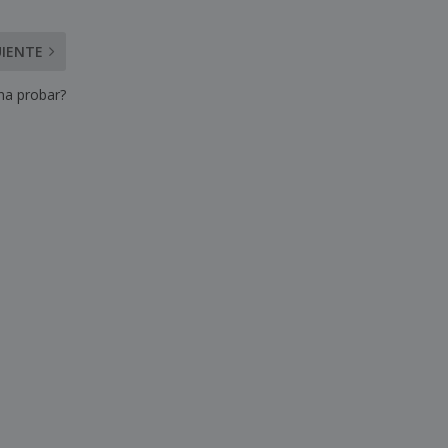
UIENTE
ena probar?