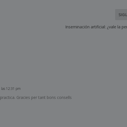
SIG
Inseminación artificial: ¿vale la p
a las 12:31 pm
ractica. Gracies per tant bons consells