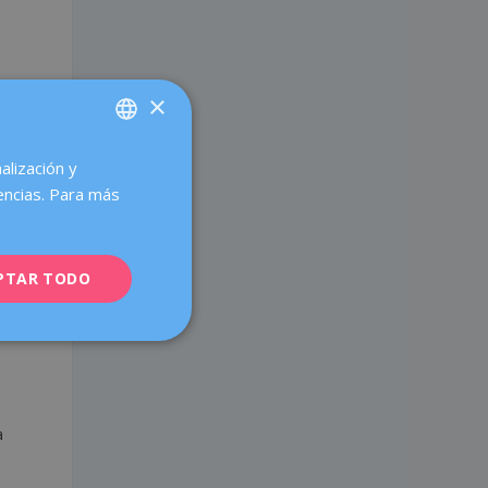
×
alización y
SPANISH
encias. Para más
CATALÀ
ENGLISH
PTAR TODO
FRENCH
DEUTSCH
ITALIANO
ESPAÑOL
a