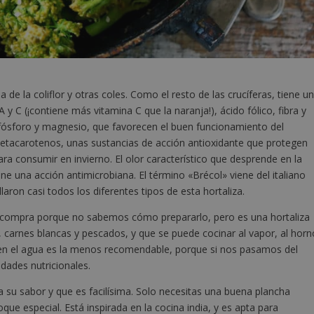
 de la coliflor y otras coles. Como el resto de las crucíferas, tiene u
A y C (¡contiene más vitamina C que la naranja!), ácido fólico, fibra y
 fósforo y magnesio, que favorecen el buen funcionamiento del
etacarotenos, unas sustancias de acción antioxidante que protegen
ara consumir en invierno. El olor característico que desprende en la
ne una acción antimicrobiana. El término «Brécol» viene del italiano
laron casi todos los diferentes tipos de esta hortaliza.
a compra porque no sabemos cómo prepararlo, pero es una hortaliza
 carnes blancas y pescados, y que se puede cocinar al vapor, al horn
 en el agua es la menos recomendable, porque si nos pasamos del
dades nutricionales.
su sabor y que es facilísima. Solo necesitas una buena plancha
que especial. Está inspirada en la cocina india, y es apta para