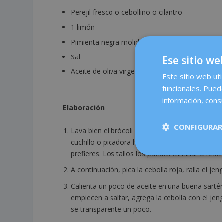
Perejil fresco o cebollino o cilantro
1 limón
Pimienta negra molida
Sal
Ese sitio we
Aceite de oliva virgen extra
Este sitio web uti
funcionales. Pued
información, consu
Elaboración
CONFIGURAR
Lava bien el brócoli y deja que se escurra. Una
cuchillo o picadora hasta obtener la textura d
prefieres. Los tallos los puedes eliminar o rese
A continuación, pica la cebolla roja, ralla el j
Calienta un poco de aceite en una buena sarté
empiecen a saltar, agrega la cebolla con el jen
se transparente un poco.