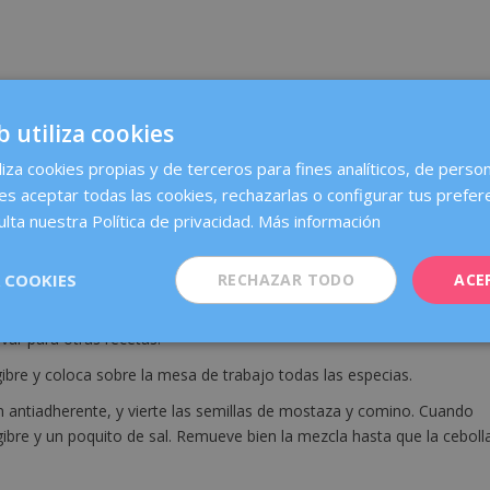
b utiliza cookies
liza cookies propias y de terceros para fines analíticos, de person
es aceptar todas las cookies, rechazarlas o configurar tus prefer
lta nuestra Política de privacidad.
Más información
 COOKIES
RECHAZAR TODO
ACE
 vez escurrido, corta los ramilletes y pícalos muy bien con un buen
e un cuscús. También puedes dejar las piezas algo más enteras si lo
rvar para otras recetas.
engibre y coloca sobre la mesa de trabajo todas las especias.
n antiadherente, y vierte las semillas de mostaza y comino. Cuando
gibre y un poquito de sal. Remueve bien la mezcla hasta que la ceboll