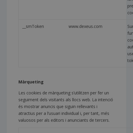
pr
co
__smToken
www.dexeus.com
S
fu
co
au
us
to
Màrqueting
Les cookies de màrqueting s’utilitzen per fer un
seguiment dels visitants als llocs web. La intenció
és mostrar anuncis que siguin rellevants i
atractius per a l’usuari individual i, per tant, més
valuosos per als editors i anunciants de tercers.