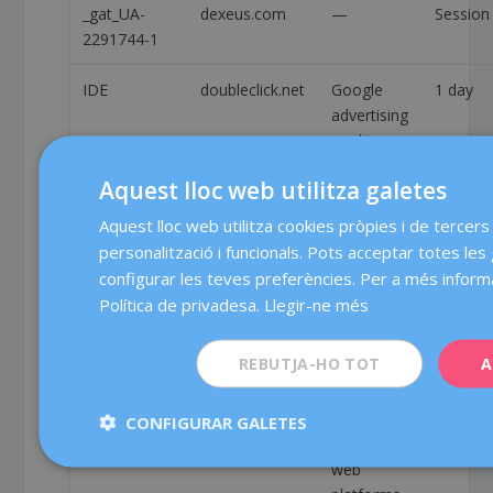
_gat_UA-
dexeus.com
—
Session
2291744-1
IDE
doubleclick.net
Google
1 day
advertising
cookie
used for
Aquest lloc web utilitza galetes
user
tracking
Aquest lloc web utilitza cookies pròpies i de tercers 
and ad
personalització i funcionals. Pots acceptar totes les
targeting
configurar les teves preferències. Per a més informa
purposes.
Política de privadesa.
Llegir-ne més
test_cookie
doubleclick.net
A generic
Session
REBUTJA-HO TOT
A
test
cookie set
by a wide
CONFIGURAR GALETES
range of
web