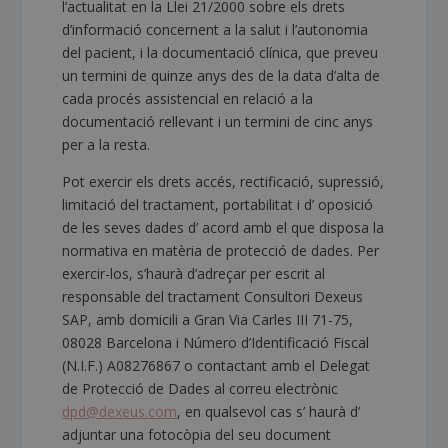
l’actualitat en la Llei 21/2000 sobre els drets
d’informació concernent a la salut i l’autonomia
del pacient, i la documentació clínica, que preveu
un termini de quinze anys des de la data d’alta de
cada procés assistencial en relació a la
documentació rellevant i un termini de cinc anys
per a la resta.
Pot exercir els drets accés, rectificació, supressió,
limitació del tractament, portabilitat i d’ oposició
de les seves dades d’ acord amb el que disposa la
normativa en matèria de protecció de dades. Per
exercir-los, s’haurà d’adreçar per escrit al
responsable del tractament Consultori Dexeus
SAP, amb domicili a Gran Via Carles III 71-75,
08028 Barcelona i Número d’Identificació Fiscal
(N.I.F.) A08276867 o contactant amb el Delegat
de Protecció de Dades al correu electrònic
dpd@dexeus.com
, en qualsevol cas s’ haurà d’
adjuntar una fotocòpia del seu document