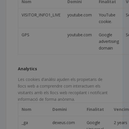
Nom
Domini
Finalitat
V
VISITOR_INFO1_LIVE
youtube.com
YouTube
S
cookie.
GPS
youtube.com
Google
S
advertising
domain
Analytics
Les cookies d’anàlisi ajuden els propietaris de
llocs web a comprendre com interactuen els
visitants amb els llocs web recopilant i notificant
informació de forma anònima.
Nom
Domini
Finalitat
Vencim
_ga
dexeus.com
Google
2 years