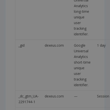
Universal
Analytics
long-time
unique
user
tracking
identifier.
_gid
dexeus.com
Google
1 day
Universal
Analytics
short-time
unique
user
tracking
identifier.
_dc_gtm_UA-
dexeus.com
—
Session
2291744-1