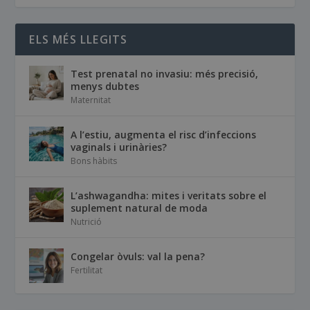
ELS MÉS LLEGITS
Test prenatal no invasiu: més precisió,
menys dubtes
Maternitat
A l’estiu, augmenta el risc d’infeccions
vaginals i urinàries?
Bons hàbits
L’ashwagandha: mites i veritats sobre el
suplement natural de moda
Nutrició
Congelar òvuls: val la pena?
Fertilitat