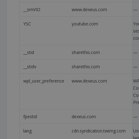
__smVID
www.dexeus.com
—
YSC
youtube.com
Yo
se
co
__stid
sharethis.com
—
__stidv
sharethis.com
—
wpl_user_preference
www.dexeus.com
WP
Co
Co
Pr
fpestid
dexeus.com
—
lang
cdn.syndication.twimg.com
Us
la