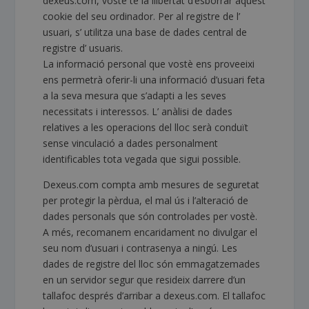
dexeus.com, vostè té la llibertat d’esborrar aquest
cookie del seu ordinador. Per al registre de l’
usuari, s’ utilitza una base de dades central de
registre d’ usuaris.
La informació personal que vostè ens proveeixi
ens permetrà oferir-li una informació d’usuari feta
a la seva mesura que s’adapti a les seves
necessitats i interessos. L’ anàlisi de dades
relatives a les operacions del lloc serà conduït
sense vinculació a dades personalment
identificables tota vegada que sigui possible.
Dexeus.com compta amb mesures de seguretat
per protegir la pèrdua, el mal ús i l’alteració de
dades personals que són controlades per vostè.
A més, recomanem encaridament no divulgar el
seu nom d’usuari i contrasenya a ningú. Les
dades de registre del lloc són emmagatzemades
en un servidor segur que resideix darrere d’un
tallafoc després d’arribar a dexeus.com. El tallafoc