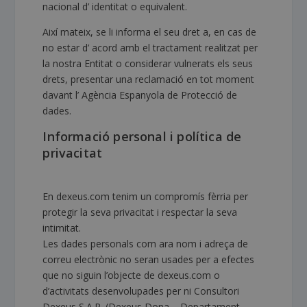
nacional d’ identitat o equivalent.
Així mateix, se li informa el seu dret a, en cas de
no estar d’ acord amb el tractament realitzat per
la nostra Entitat o considerar vulnerats els seus
drets, presentar una reclamació en tot moment
davant l’ Agència Espanyola de Protecció de
dades.
Informació personal i política de
privacitat
En dexeus.com tenim un compromís fèrria per
protegir la seva privacitat i respectar la seva
intimitat.
Les dades personals com ara nom i adreça de
correu electrònic no seran usades per a efectes
que no siguin l’objecte de dexeus.com o
d’activitats desenvolupades per ni Consultori
Dexeus S.A.P. (Dexeus Dona – Departament