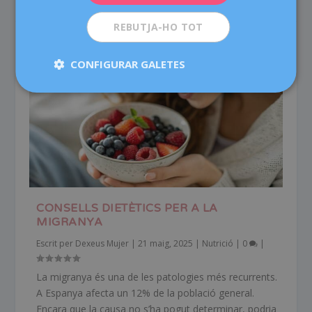
REBUTJA-HO TOT
CONFIGURAR GALETES
CONSELLS DIETÈTICS PER A LA
MIGRANYA
Escrit per
Dexeus Mujer
|
21 maig, 2025
|
Nutrició
|
0
|
La migranya és una de les patologies més recurrents.
A Espanya afecta un 12% de la població general.
Encara que la causa no s’ha pogut determinar, podria