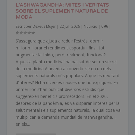
L’ASHWAGANDHA: MITES I VERITATS
SOBRE EL SUPLEMENT NATURAL DE
MODA
Escrit per
Dexeus Mujer
|
22 jul., 2026
|
Nutrició
|
0
|
S’assegura que ajuda a reduir l’estrès, dormir
millor,millorar el rendiment esportiu i fins i tot
augmentar la libido, però, realment, funciona?
Aquesta planta medicinal ha passat de ser un secret
de la medicina Aiurveda a convertir-se en un dels
suplements naturals més populars. A què es deu tant
d’interès? Hi ha diverses causes que ho expliquen: En
primer lloc s’han publicat diversos estudis que
suggereixen beneficis prometedors. En el 2020,
després de la pandèmia, es va disparar l’interès per la
salut mental i els suplements naturals, la qual cosa va
multiplicar la demanda mundial de l’ashwagandha. I,
en els...