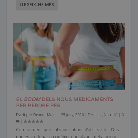
LLEGEIX-NE MÉS
EL
BOOM
DELS NOUS MEDICAMENTS
PER PERDRE PES
Escrit per
Dexeus Mujer
|
25 juny, 2026
|
Fertilitat
,
Nutrició
|
0
|
Com actuen i què cal saber abans d’utilitzar-los Des
que es va donar a conèixer que alguns dels fàrmacs