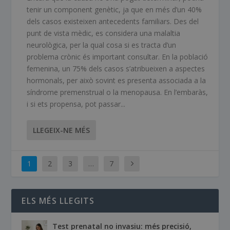
tenir un component genètic, ja que en més d’un 40%
dels casos existeixen antecedents familiars. Des del
punt de vista mèdic, es considera una malaltia
neurològica, per la qual cosa si es tracta d’un
problema crònic és important consultar. En la població
femenina, un 75% dels casos s’atribueixen a aspectes
hormonals, per això sovint es presenta associada a la
síndrome premenstrual o la menopausa. En l’embaràs,
i si ets propensa, pot passar...
LLEGEIX-NE MÉS
1
2
3
…
7
ELS MÉS LLEGITS
Test prenatal no invasiu: més precisió,