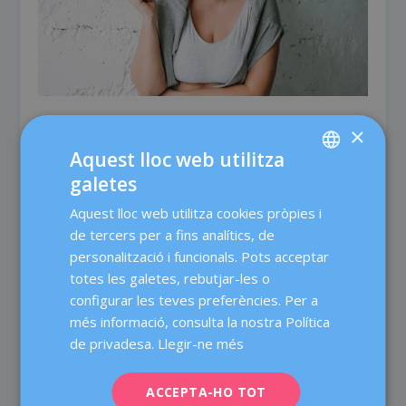
CONTROLAR EL PES MILLORA LA TEVA
×
SALUT I LA TEVA FERTILITAT
Aquest lloc web utilitza
Escrit per
Dexeus Mujer
|
8 abr., 2026
|
Bons hàbits
,
Fertilitat
,
galetes
SPANISH
Nutrició
|
0
|
Aquest lloc web utilitza cookies pròpies i
CATALÀ
de tercers per a fins analítics, de
ENGLISH
L’excés de pes no només afecta la nostra imatge
personalització i funcionals. Pots acceptar
corporal. Té un impacte en la salut, en general. Però,
totes les galetes, rebutjar-les o
FRENCH
a més, en les dones està estretament relacionat amb
configurar les teves preferències. Per a
DEUTSCH
la salut hormonal, sexual, metabòlica i reproductiva.
més informació, consulta la nostra Política
ITALIANO
de privadesa.
Llegir-ne més
ESPAÑOL
ACCEPTA-HO TOT
LLEGEIX-NE MÉS