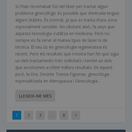
Si t’han recomanat l’ús del làser per tractar algun
problema ginecològic és possible que d’entrada tinguis
alguns dubtes. És normal, ja que es tracta d’una zona
especialment sensible. No obstant això, fa anys que
aquesta tecnologia s’utilitza en medicina. Però no
sempre es fa servir el mateix tipus de làser ni de
tècnica. El seu ús en ginecologia regenerativa és
recent. Però els resultats que mostra han fet que sigui
un dels tractaments més sol·licitats i també un dels
que acostumen a oferir millors resultats. En aquest
post, la Dra. Desirée Trama Figueras, ginecòloga
especialitzada en Menopausa i Ginecologia...
LLEGEIX-NE MÉS
1
2
3
…
8