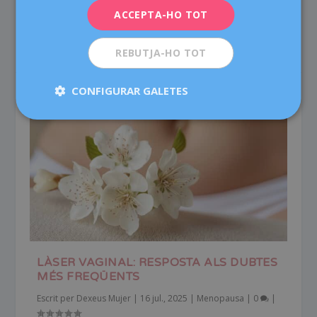
tinguis la...
ACCEPTA-HO TOT
LLEGEIX-NE MÉS
REBUTJA-HO TOT
CONFIGURAR GALETES
LÀSER VAGINAL: RESPOSTA ALS DUBTES
MÉS FREQÜENTS
Escrit per
Dexeus Mujer
|
16 jul., 2025
|
Menopausa
|
0
|