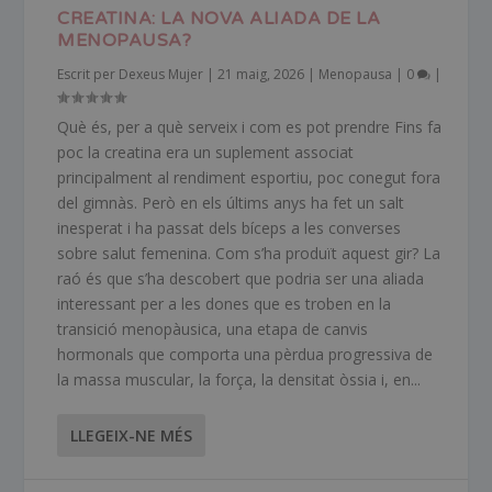
CREATINA: LA NOVA ALIADA DE LA
MENOPAUSA?
Escrit per
Dexeus Mujer
|
21 maig, 2026
|
Menopausa
|
0
|
Què és, per a què serveix i com es pot prendre Fins fa
poc la creatina era un suplement associat
principalment al rendiment esportiu, poc conegut fora
del gimnàs. Però en els últims anys ha fet un salt
inesperat i ha passat dels bíceps a les converses
sobre salut femenina. Com s’ha produït aquest gir? La
raó és que s’ha descobert que podria ser una aliada
interessant per a les dones que es troben en la
transició menopàusica, una etapa de canvis
hormonals que comporta una pèrdua progressiva de
la massa muscular, la força, la densitat òssia i, en...
LLEGEIX-NE MÉS