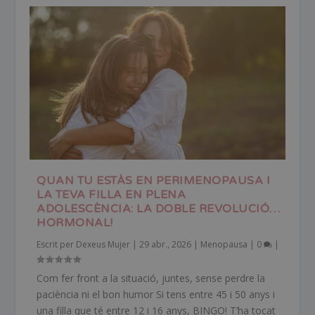
QUAN TU ESTÀS EN PERIMENOPAUSA I
LA TEVA FILLA EN PLENA
ADOLESCÈNCIA: LA DOBLE REVOLUCIÓ…
HORMONAL!
Escrit per
Dexeus Mujer
|
29 abr., 2026
|
Menopausa
|
0
|
Com fer front a la situació, juntes, sense perdre la
paciència ni el bon humor Si tens entre 45 i 50 anys i
una filla que té entre 12 i 16 anys, BINGO! T’ha tocat