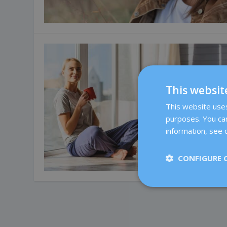
This websit
This website uses 
purposes. You can
information, see o
CONFIGURE 