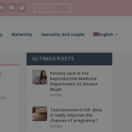
ty
Maternity
Sexuality and couple
English
ÚLTIMOS POSTS
Patient care in the
S
Reproductive Medicine
Department at Dexeus
Mujer
Fertility
ars.
Testosterone in IVF: does
it really improve the
chances of pregnancy?
Fertility