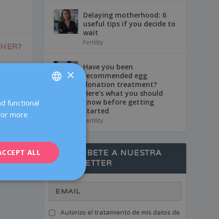
Delaying motherhood: 6
useful tips if you decide to
wait
Fertility
THER?
Have you been
×
ctress
recommended egg
donation treatment?
Here’s what you should
know before getting
d functional
SPANISH
started
 For more
CATALÀ
Fertility
ENGLISH
ACCEPT ALL
FRENCH
SUSCRÍBETE A NUESTRA
NEWSLETTER
DEUTSCH
ITALIANO
ESPAÑOL
Autorizo el tratamiento de mis datos de