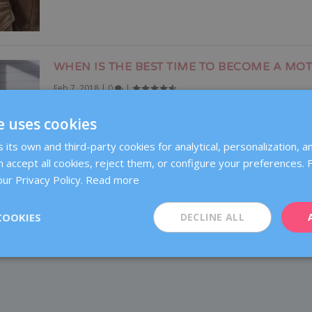
WHEN IS THE BEST TIME TO BECOME A MO
Feb 7, 2018
|
0
|
Postponing motherhood with egg freezing This is what a
e uses cookies
Eva Longoria did and she has just...
its own and third-party cookies for analytical, personalization, an
READ MORE
 accept all cookies, reject them, or configure your preferences.
ur Privacy Policy.
Read more
COOKIES
DECLINE ALL