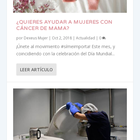
¿QUIERES AYUDAR A MUJERES CON
CÁNCER DE MAMA?
por
Dexeus Mujer
|
Oct 2, 2018
|
Actualidad
|
0
¡Únete al movimiento #símeimporta! Este mes, y
coincidiendo con la celebración del Día Mundial...
LEER ARTÍCULO