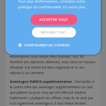
Pour plus d'informations, consultez notre
intéressent. Dans notre centre, nous offrons
ITALIANO
politique de confidentialité.
En savoir plus
actuellement une première visite d’information gratuite
ESPAÑOL
justement pour vous renseigner.
ACCEPTER TOUT
Comment le suivi est-il effectué ?
Il est important
de demander d’abord comment fonctionne le suivi des
REFUSER TOUT
patients pendant le traitement : aurez-vous la possibilité
de consulter vos doutes au médecin ? et, si oui,
CONFIGURER LES COOKIES
comment le faire ? existe-t-il un service d’attention à la
patiente qui sera en charge de cela ? comment les
informations vous seront-elles fournies ? etc. En
fonction des réponses obtenues, vous serez en mesure
d’évaluer si le centre est bien organisée et si ceci
répond à vos attentes.
Avantages fidélité supplémentaires
: Demandez si
le centre offre des avantages supplémentaires en tant
que patient ou pour ceux qui ont effectué d’autres
traitements. La plupart les offrent, mais ils ne sont pas
tous également avantageux. Il vaut mieux de bien