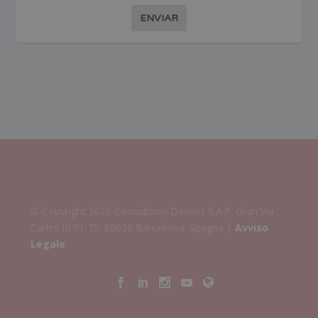
ENVIAR
© Copyright 2026 Consultorio Dexeus S.A.P. Gran Via
Carles III 71-75. 08028 Barcellona. Spagna |
Avviso
Legale