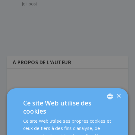
Joli post
À PROPOS DE L'AUTEUR
×
Ce site Web utilise des
Dexeus Mujer
cookies
SPANISH
Dexeus Mujer est une clinique spécialisée qui offre aux
Ce site Web utilise ses propres cookies et
CATALÀ
femmes une prise en charge complète dans les
ceux de tiers à des fins d'analyse, de
domaines de l'obstétrique, de la gynécologie et de la
ENGLISH