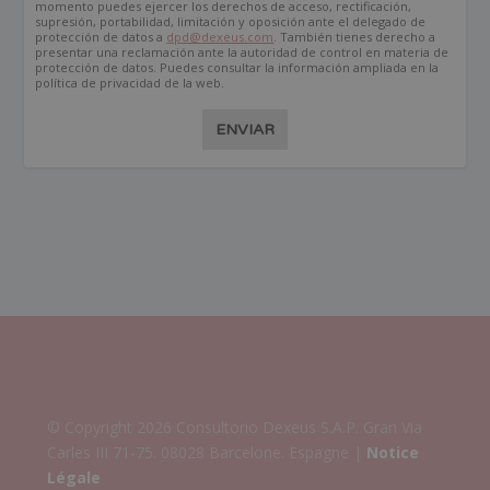
momento puedes ejercer los derechos de acceso, rectificación,
supresión, portabilidad, limitación y oposición ante el delegado de
protección de datos a
dpd@dexeus.com
. También tienes derecho a
presentar una reclamación ante la autoridad de control en materia de
protección de datos. Puedes consultar la información ampliada en la
política de privacidad de la web.
ENVIAR
© Copyright 2026 Consultorio Dexeus S.A.P. Gran Via
Carles III 71-75. 08028 Barcelone. Espagne |
Notice
Légale