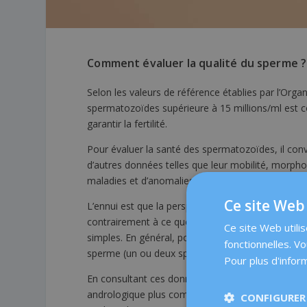
Comment évaluer la qualité du sperme ?
Selon les valeurs de référence établies par l’Org
spermatozoïdes supérieure à 15 millions/ml est 
garantir la fertilité.
Pour évaluer la santé des spermatozoïdes, il con
d’autres données telles que leur mobilité, morphol
maladies et d’anomalies génétiques. Cette évaluat
Ce site Web 
L’ennui est que la perspective de se soumettre à
contrairement à ce que l’on pourrait croire, une 
Ce site Web utili
simples. En général, pour une première évaluation, 
fonctionnelles. V
sperme (un ou deux spermogrammes).
Pour plus d'inform
En consultant ces données et le dossier médical, l’
andrologique plus complet comprenant d’autres ex
CONFIGURER 