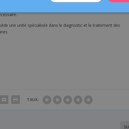
 hormones, ou une biopsie testiculaire afin d’étudier la
 spermatozoïdes. S’il existe des antécédents de maladies
écessaire.
de une unité spécialisée dans le diagnostic et le traitement des
ines.
TAUX:
SU