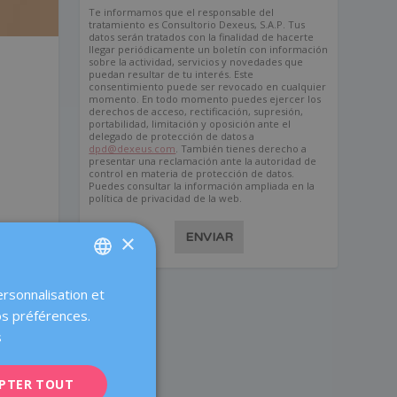
Te informamos que el responsable del
tratamiento es Consultorio Dexeus, S.A.P. Tus
datos serán tratados con la finalidad de hacerte
llegar periódicamente un boletín con información
sobre la actividad, servicios y novedades que
puedan resultar de tu interés. Este
consentimiento puede ser revocado en cualquier
momento. En todo momento puedes ejercer los
derechos de acceso, rectificación, supresión,
portabilidad, limitación y oposición ante el
delegado de protección de datos a
dpd@dexeus.com
. También tienes derecho a
presentar una reclamación ante la autoridad de
control en materia de protección de datos.
Puedes consultar la información ampliada en la
política de privacidad de la web.
ENVIAR
×
ersonnalisation et
SPANISH
e
os préférences.
CATALÀ
s
ENGLISH
e
PTER TOUT
FRENCH