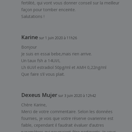
fertilité, qui vont vous donner conseil sur la meilleur
façon pour tomber enceinte.
Salutations !
Karine
sur 1 juin 2020 à 11h26
Bonjour
Je suis en essai bebe,mais rien arrive.
Un taux fsh a 14UI/L
Lh 6UI/l estradiol 50pg/ml et AMH 0,22ng/ml
Que faire s’il vous plait.
Dexeus Mujer
sur 3 juin 2020 à 12h42
Chère Karine,
Merci de votre commentaire. Selon les données
fournies, je vois que votre réserve ovarienne est
faible, cependant il faudrait évaluer d’autres
paramètres qui pourraient être pertinents. Je vous