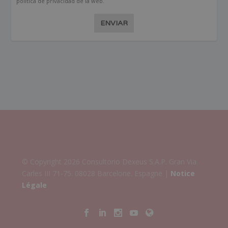
política de privacidad de la web.
ENVIAR
© Copyright 2026 Consultorio Dexeus S.A.P. Gran Via
Carles III 71-75. 08028 Barcelone. Espagne |
Notice
Légale