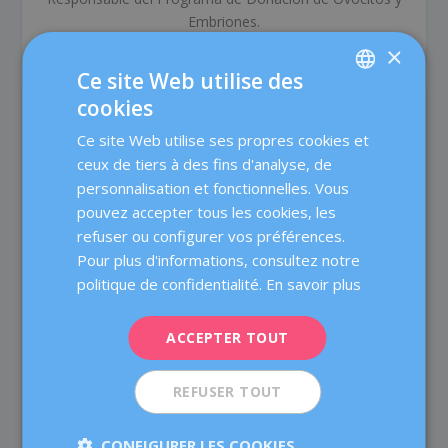
Embriones.
×
Ce site Web utilise des
cookies
ARTICLES SIMILAIRES
SPANISH
Ce site Web utilise ses propres cookies et
CATALÀ
ceux de tiers à des fins d'analyse, de
ENGLISH
personnalisation et fonctionnelles. Vous
pouvez accepter tous les cookies, les
FRENCH
refuser ou configurer vos préférences.
DEUTSCH
Pour plus d'informations, consultez notre
ITALIANO
politique de confidentialité.
En savoir plus
ESPAÑOL
ACCEPTER TOUT
REFUSER TOUT
Savez-vous comment on mesure la réserve
ovarienne ?
8 février 2022
CONFIGURER LES COOKIES