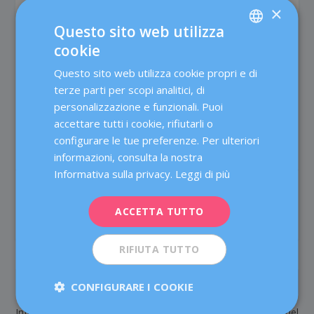
fisica, o se ti senti stanco. È anche importante iniziare a
×
poco a poco e aumentare gradualmente il ritmo e il
Questo sito web utilizza
tempo, a seconda della risposta e dei risultati.
cookie
SPANISH
Speriamo che abbia trovato utile questo post! E se hai
Questo sito web utilizza cookie propri e di
CATALÀ
domande o vuoi maggiori informazioni su questo
terze parti per scopi analitici, di
argomento, lascia un tuo commento!
ENGLISH
personalizzazione e funzionali. Puoi
accettare tutti i cookie, rifiutarli o
FRENCH
configurare le tue preferenze. Per ulteriori
DEUTSCH
informazioni, consulta la nostra
ITALIANO
Informativa sulla privacy.
Leggi di più
CONDIVIDERE:
VOTA:
ESPAÑOL
ACCETTA TUTTO
RIFIUTA TUTTO
PRECEDENTE
IL PROSSIMO
CONFIGURARE I COOKIE
Infertilità maschile: che
Cosa ne pensi del