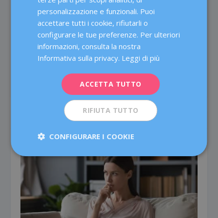
ENGLISH
personalizzazione e funzionali. Puoi
accettare tutti i cookie, rifiutarli o
FRENCH
configurare le tue preferenze. Per ulteriori
DEUTSCH
informazioni, consulta la nostra
ITALIANO
Informativa sulla privacy.
Leggi di più
Buenaventura Coroleu
ESPAÑOL
Jefe del Servicio de Medicina de la Reproducción.
ACCETTA TUTTO
RIFIUTA TUTTO
POST CORRELATI
CONFIGURARE I COOKIE