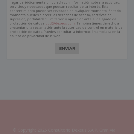
llegar periódicamente un boletín con información sobre la actividad,
servicios y novedades que puedan resultar de tu interés. Este
consentimiento puede ser revocado en cualquier momento. En todo
momento puedes ejercer los derechos de acceso, rectificación,
supresión, portabilidad, limitación y oposición ante el delegado de
protección de datos a
dpd@dexeus.com
. También tienes derecho a
presentar una reclamación ante la autoridad de control en materia de
protección de datos. Puedes consultar la información ampliada en la
política de privacidad de la web.
ENVIAR
© Copyright 2026 Consultorio Dexeus S.A.P. Gran Via