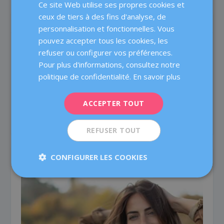
Ce site Web utilise ses propres cookies et
CATALÀ
ceux de tiers à des fins d'analyse, de
À PROPOS DE L'AUTEUR
ENGLISH
personnalisation et fonctionnelles. Vous
pouvez accepter tous les cookies, les
FRENCH
refuser ou configurer vos préférences.
DEUTSCH
Pour plus d'informations, consultez notre
ITALIANO
politique de confidentialité.
En savoir plus
ESPAÑOL
Buenaventura Coroleu
ACCEPTER TOUT
Jefe del Servicio de Medicina de la Reproducción.
REFUSER TOUT
ARTICLES SIMILAIRES
CONFIGURER LES COOKIES