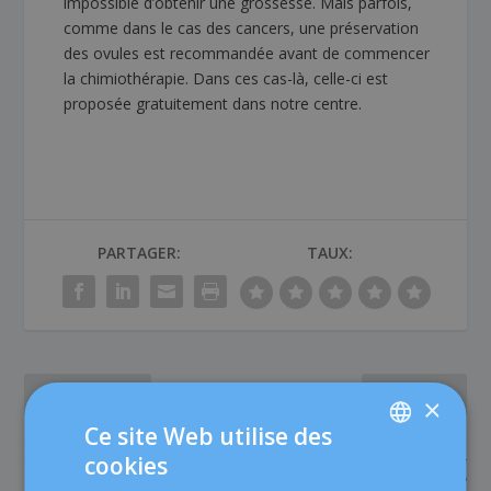
impossible d’obtenir une grossesse. Mais parfois,
comme dans le cas des cancers, une préservation
des ovules est recommandée avant de commencer
la chimiothérapie. Dans ces cas-là, celle-ci est
proposée gratuitement dans notre centre.
PARTAGER:
TAUX:
PRÉCÉDENT
SUIVANT
×
Ce site Web utilise des
Que savez-vous au sujet
Parents à 50 ans, quelle est
cookies
des ovaires polykystiques ?
la limite biologique pour
SPANISH
eux ?