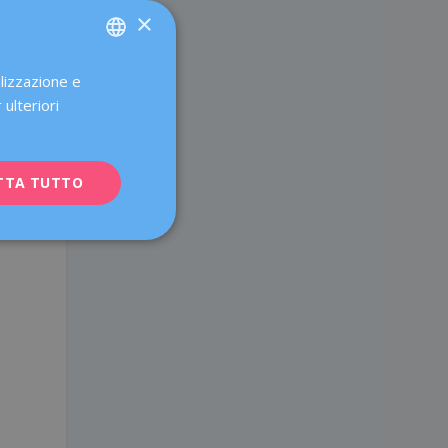
×
alizzazione e
SPANISH
 ulteriori
CATALÀ
o
ENGLISH
ù
TTA TUTTO
FRENCH
DEUTSCH
ITALIANO
ESPAÑOL