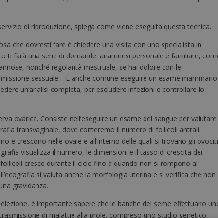
 servizio di riproduzione, spiega come viene eseguita questa tecnica.
osa che dovresti fare è chiedere una visita con uno specialista in
ico ti farà una serie di domande: anamnesi personale e familiare, com
ni dannose, nonché regolarità mestruale, se hai dolore con le
trasmissione sessuale… È anche comune eseguire un esame mammario
hiedere un’analisi completa, per escludere infezioni e controllare lo
serva ovarica. Consiste nell’eseguire un esame del sangue per valutare 
afia transvaginale, dove conteremo il numero di follicoli antrali.
o e crescono nelle ovaie e all’interno delle quali si trovano gli ovocit
rafia visualizza il numero, le dimensioni e il tasso di crescita dei
 follicoli cresce durante il ciclo fino a quando non si rompono al
l’ecografia si valuta anche la morfologia uterina e si verifica che non
 una gravidanza.
 selezione, è importante sapere che le banche del seme effettuano un
 trasmissione di malattie alla prole, compreso uno studio genetico,