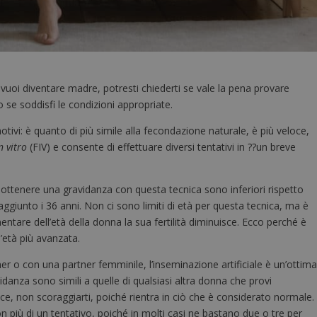
vuoi diventare madre, potresti chiederti se vale la pena provare
lo se soddisfi le condizioni appropriate.
tivi: è quanto di più simile alla fecondazione naturale, è più veloce,
n vitro
(FIV) e consente di effettuare diversi tentativi in ??un breve
i ottenere una gravidanza con questa tecnica sono inferiori rispetto
raggiunto i 36 anni. Non ci sono limiti di età per questa tecnica, ma è
ntare dell’età della donna la sua fertilità diminuisce. Ecco perché è
’età più avanzata.
r o con una partner femminile, l’inseminazione artificiale è un’ottim
idanza sono simili a quelle di qualsiasi altra donna che provi
sce, non scoraggiarti, poiché rientra in ciò che è considerato normale.
n più di un tentativo, poiché in molti casi ne bastano due o tre per