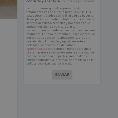
contacto y acepto la
política de privacidad
.
Te informamos que el responsable del
tratamiento es Consultorio Dexeus, S.A.P. Tus
datos serán tratados con la finalidad de hacerte
llegar periódicamente un boletín con información
sobre la actividad, servicios y novedades que
puedan resultar de tu interés. Este
consentimiento puede ser revocado en cualquier
momento. En todo momento puedes ejercer los
derechos de acceso, rectificación, supresión,
portabilidad, limitación y oposición ante el
delegado de protección de datos a
dpd@dexeus.com
. También tienes derecho a
presentar una reclamación ante la autoridad de
control en materia de protección de datos.
Puedes consultar la información ampliada en la
política de privacidad de la web.
ENVIAR
a