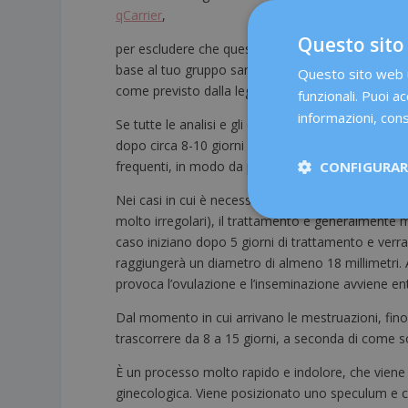
qCarrier
,
Questo sito
per escludere che questi siano portatori di qualch
base al tuo gruppo sanguigno per evitare problemi d
Questo sito web ut
come previsto dalla legge spagnola sulla riproduz
funzionali. Puoi ac
informazioni, cons
Se tutte le analisi e gli esami effettuati sono corret
dopo circa 8-10 giorni dall’inizio del ciclo mestrua
CONFIGURARE
frequenti, in modo da poter programmare il giorn
Nei casi in cui è necessario un trattamento ormona
molto irregolari), il trattamento è generalmente mo
caso iniziano dopo 5 giorni di trattamento e verran
raggiungerà un diametro di almeno 18 millimetri.
provoca l’ovulazione e l’inseminazione avviene ent
Dal momento in cui arrivano le mestruazioni, fin
trascorrere da 8 a 15 giorni, a seconda di come son
È un processo molto rapido e indolore, che viene 
ginecologica. Viene posizionato uno speculum e co