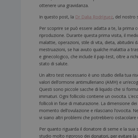
ottenere una gravidanza.
In questo post, la
Dr Dalia Rodríguez
, del nostro
Per scoprire se può essere adatta a te, la prima c
riproduzione. Durante questa prima visita, il med
malattie, operazioni, stile di vita, dieta, abitudi
mestruazioni, se hai avuto qualche malattia a 
e ginecologico, che include il pap-test, oltre a ric
stato di salute.
Un altro test necessario è uno studio della tua ri
valori dell’ormone antimulleriano (AMH) e un’ecogr
Questi sono piccole sacche di liquido che si forman
immaturi. Ogni follicolo contiene un ovocita. L’ecog
follicoli in fase di maturazione. La dimensione dei
momento dell’ovulazione e rilasciano l’ovocita. Nel
vi siano altri problemi che potrebbero ostacolare
Per quanto riguarda il donatore di seme e la sua
studio molto rigoroso dei donatori, per evitare la